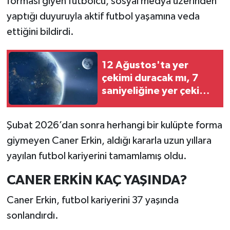
forması giyen futbolcu, sosyal medya üzerinden
yaptığı duyuruyla aktif futbol yaşamına veda
ettiğini bildirdi.
12 Ağustos'ta yer
çekimi duracak mı, 7
saniyeliğine yer çekimi
kaybolacak iddiası
gerçek mi?
Şubat 2026’dan sonra herhangi bir kulüpte forma
giymeyen Caner Erkin, aldığı kararla uzun yıllara
yayılan futbol kariyerini tamamlamış oldu.
CANER ERKİN KAÇ YAŞINDA?
Caner Erkin, futbol kariyerini 37 yaşında
sonlandırdı.