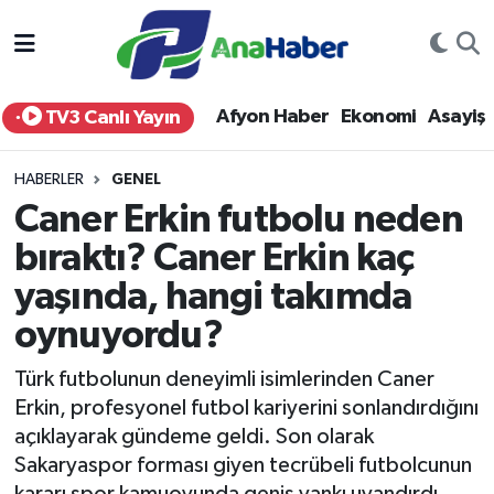
Yurt Haber
Afyonkarahisar Nöbetçi Eczaneler
Afyon Haber
Ekonomi
Asayiş
TV3 Canlı Yayın
Afyon Haber
Afyonkarahisar Hava Durumu
HABERLER
GENEL
Ekonomi
Afyonkarahisar Namaz Vakitleri
Caner Erkin futbolu neden
bıraktı? Caner Erkin kaç
Siyaset
Afyonkarahisar Trafik Yoğunluk Haritası
yaşında, hangi takımda
Spor
Süper Lig Puan Durumu ve Fikstür
oynuyordu?
Eğitim
Tüm Manşetler
Türk futbolunun deneyimli isimlerinden Caner
Erkin, profesyonel futbol kariyerini sonlandırdığını
Sağlık
Son Dakika Haberleri
açıklayarak gündeme geldi. Son olarak
Sakaryaspor forması giyen tecrübeli futbolcunun
Teknoloji
Haber Arşivi
kararı spor kamuoyunda geniş yankı uyandırdı.