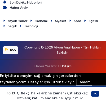
Son Dakika Haberleri
Haber Arşivi
Afyon Haber
Ekonomi
Siyaset
Spor
Eğitim
Sağlık
Teknoloji
Copyright © 2026 Afyon Ana Haber - Tüm Hakları
RSS
Saklıdır.
Haber Yazılımı:
TE Bilişim
En iyi site deneyimi sağlamak için çerezlerden
faydalanıyoruz. Detaylar için lütfen tıklayın.
Tamam
Çitlekçi halka arz ne zaman? Çitlekçi kaç
16:13
lot verir, katılım endeksine uygun mu?