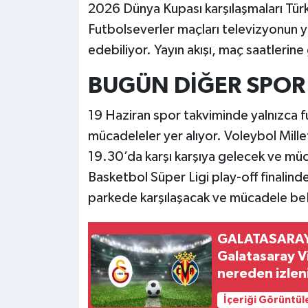
2026 Dünya Kupası karşılaşmaları Türki
Futbolseverler maçları televizyonun ya
edebiliyor. Yayın akışı, maç saatlerine
BUGÜN DİĞER SPOR
19 Haziran spor takviminde yalnızca fu
mücadeleler yer alıyor. Voleybol Mille
19.30’da karşı karşıya gelecek ve müc
Basketbol Süper Ligi play-off finalin
parkede karşılaşacak ve mücadele beI
GALATASARAY 
Galatasaray Vi
nereden izlen
İçeriği Görüntül