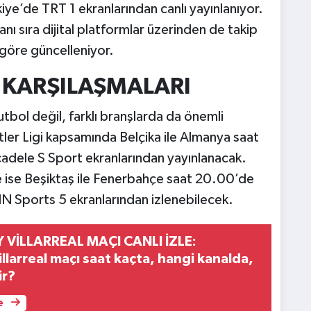
ye’de TRT 1 ekranlarından canlı yayınlanıyor.
nı sıra dijital platformlar üzerinden de takip
 göre güncelleniyor.
 KARŞILAŞMALARI
tbol değil, farklı branşlarda da önemli
tler Ligi kapsamında Belçika ile Almanya saat
adele S Sport ekranlarından yayınlanacak.
de ise Beşiktaş ile Fenerbahçe saat 20.00’de
N Sports 5 ekranlarından izlenebilecek.
VİLLARREAL MAÇI CANLI İZLE:
llarreal maçı saat kaçta, hangi kanalda,
ir?
e