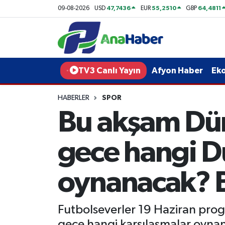
47,7436
55,2510
64,4811
09-08-2026
USD
EUR
GBP
Yurt Haber
Afyonkarahisar Nöbetçi Eczaneler
Afyon Haber
Afyonkarahisar Hava Durumu
TV3 Canlı Yayın
Afyon Haber
Ek
Ekonomi
Afyonkarahisar Namaz Vakitleri
HABERLER
SPOR
Bu akşam Dün
Siyaset
Afyonkarahisar Trafik Yoğunluk Haritası
Spor
Süper Lig Puan Durumu ve Fikstür
gece hangi D
Eğitim
Tüm Manşetler
oynanacak? B
Sağlık
Son Dakika Haberleri
Futbolseverler 19 Haziran pro
Teknoloji
Haber Arşivi
gece hangi karşılaşmalar oynan