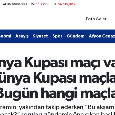
6660.55
13.779
64.815,30
ALTIN
BİST
BTC
Foto Galeri
onomi
Asayiş
Siyaset
Spor
Gündem
Afyon Cenaze
ya Kupası maçı va
ünya Kupası maçla
ugün hangi maçla
gramını yakından takip ederken “Bu akşam
acak?” soruları gündemin öne çıkan başlıkl