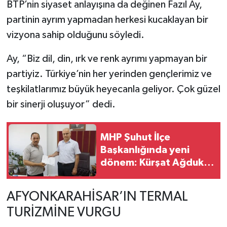
BTP’nin siyaset anlayışına da değinen Fazıl Ay,
partinin ayrım yapmadan herkesi kucaklayan bir
vizyona sahip olduğunu söyledi.
Ay, “Biz dil, din, ırk ve renk ayrımı yapmayan bir
partiyiz. Türkiye’nin her yerinden gençlerimiz ve
teşkilatlarımız büyük heyecanla geliyor. Çok güzel
bir sinerji oluşuyor” dedi.
MHP Şuhut İlçe
Başkanlığında yeni
dönem: Kürşat Ağduk
mazbatasını aldı
AFYONKARAHİSAR’IN TERMAL
TURİZMİNE VURGU