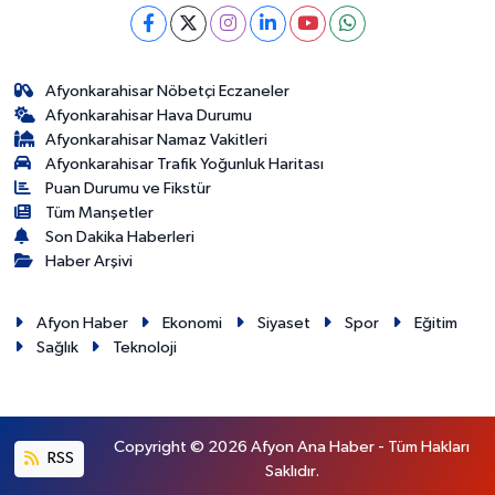
Afyonkarahisar Nöbetçi Eczaneler
Afyonkarahisar Hava Durumu
Afyonkarahisar Namaz Vakitleri
Afyonkarahisar Trafik Yoğunluk Haritası
Puan Durumu ve Fikstür
Tüm Manşetler
Son Dakika Haberleri
Haber Arşivi
Afyon Haber
Ekonomi
Siyaset
Spor
Eğitim
Sağlık
Teknoloji
Copyright © 2026 Afyon Ana Haber - Tüm Hakları
RSS
Saklıdır.