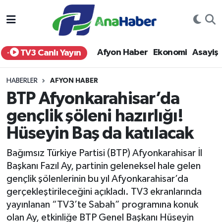
Yurt Haber
Afyonkarahisar Nöbetçi Eczaneler
Afyon Haber
Ekonomi
Asayiş
TV3 Canlı Yayın
Afyon Haber
Afyonkarahisar Hava Durumu
HABERLER
AFYON HABER
Ekonomi
Afyonkarahisar Namaz Vakitleri
BTP Afyonkarahisar’da
gençlik şöleni hazırlığı!
Siyaset
Afyonkarahisar Trafik Yoğunluk Haritası
Hüseyin Baş da katılacak
Spor
Süper Lig Puan Durumu ve Fikstür
Bağımsız Türkiye Partisi (BTP) Afyonkarahisar İl
Eğitim
Tüm Manşetler
Başkanı Fazıl Ay, partinin geleneksel hale gelen
gençlik şölenlerinin bu yıl Afyonkarahisar’da
Sağlık
Son Dakika Haberleri
gerçekleştirileceğini açıkladı. TV3 ekranlarında
yayınlanan “TV3’te Sabah” programına konuk
Teknoloji
Haber Arşivi
olan Ay, etkinliğe BTP Genel Başkanı Hüseyin