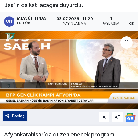
Baş’ın da katılacağını duyurdu.
Kültür - Sanat
MEVLÜT TINAS
03.07.2026 - 11:20
1
EDITÖR
YAYINLANMA
PAYLAŞIM
OKU
Yaşam
Paylaş
-
+
A
A
Afyonkarahisar’da düzenlenecek program