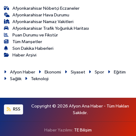
Afyonkarahisar Nöbetçi Eczaneler
Afyonkarahisar Hava Durumu
Afyonkarahisar Namaz Vakitleri
Afyonkarahisar Trafik Yoğunluk Haritası
Puan Durumu ve Fikstür
Tüm Manşetler
Son Dakika Haberleri
Haber Arşivi
Afyon Haber
Ekonomi
Siyaset
Spor
Eğitim
Sağlık
Teknoloji
Copyright © 2026 Afyon Ana Haber - Tüm Hakları
RSS
Saklıdır.
Haber Yazılımı:
TE Bilişim