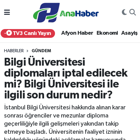
Yurt Haber
Afyonkarahisar Nöbetçi Eczaneler
Afyon Haber
Ekonomi
Asayiş
TV3 Canlı Yayın
Afyon Haber
Afyonkarahisar Hava Durumu
HABERLER
GÜNDEM
Ekonomi
Afyonkarahisar Namaz Vakitleri
Bilgi Üniversitesi
diplomaları iptal edilecek
Siyaset
Afyonkarahisar Trafik Yoğunluk Haritası
mi? Bilgi Üniversitesi ile
Spor
Süper Lig Puan Durumu ve Fikstür
ilgili son durum nedir?
Eğitim
Tüm Manşetler
İstanbul Bilgi Üniversitesi hakkında alınan karar
sonrası öğrenciler ve mezunlar diploma
Sağlık
Son Dakika Haberleri
geçerliliğiyle ilgili gelişmeleri yakından takip
etmeye başladı. Üniversitenin faaliyet izninin
Teknoloji
Haber Arşivi
kaldırıldığı yönündeki açıklamalar kamuoyunda