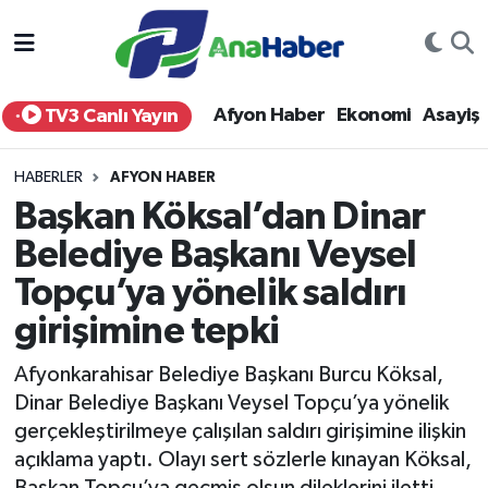
Yurt Haber
Afyonkarahisar Nöbetçi Eczaneler
Afyon Haber
Ekonomi
Asayiş
TV3 Canlı Yayın
Afyon Haber
Afyonkarahisar Hava Durumu
HABERLER
AFYON HABER
Ekonomi
Afyonkarahisar Namaz Vakitleri
Başkan Köksal’dan Dinar
Belediye Başkanı Veysel
Siyaset
Afyonkarahisar Trafik Yoğunluk Haritası
Topçu’ya yönelik saldırı
Spor
Süper Lig Puan Durumu ve Fikstür
girişimine tepki
Eğitim
Tüm Manşetler
Afyonkarahisar Belediye Başkanı Burcu Köksal,
Dinar Belediye Başkanı Veysel Topçu’ya yönelik
Sağlık
Son Dakika Haberleri
gerçekleştirilmeye çalışılan saldırı girişimine ilişkin
açıklama yaptı. Olayı sert sözlerle kınayan Köksal,
Teknoloji
Haber Arşivi
Başkan Topçu’ya geçmiş olsun dileklerini iletti.