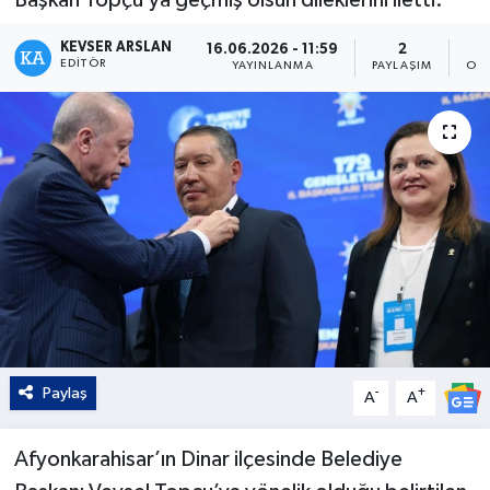
Kültür - Sanat
KEVSER ARSLAN
16.06.2026 - 11:59
2
EDITÖR
YAYINLANMA
PAYLAŞIM
OK
Yaşam
Paylaş
-
+
A
A
Afyonkarahisar’ın Dinar ilçesinde Belediye