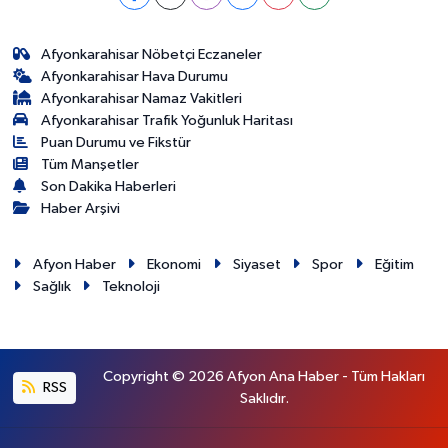
Afyonkarahisar Nöbetçi Eczaneler
Afyonkarahisar Hava Durumu
Afyonkarahisar Namaz Vakitleri
Afyonkarahisar Trafik Yoğunluk Haritası
Puan Durumu ve Fikstür
Tüm Manşetler
Son Dakika Haberleri
Haber Arşivi
Afyon Haber
Ekonomi
Siyaset
Spor
Eğitim
Sağlık
Teknoloji
Copyright © 2026 Afyon Ana Haber - Tüm Hakları
RSS
Saklıdır.