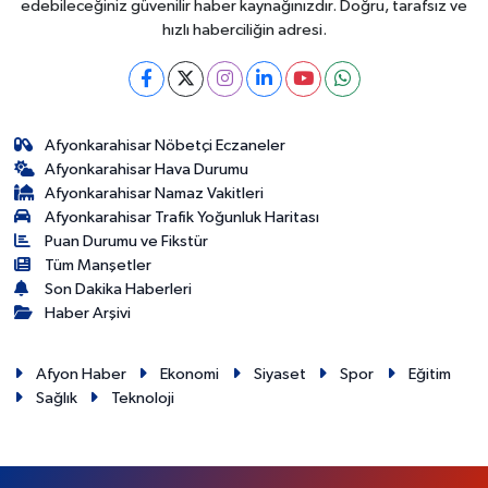
edebileceğiniz güvenilir haber kaynağınızdır. Doğru, tarafsız ve
hızlı haberciliğin adresi.
Afyonkarahisar Nöbetçi Eczaneler
Afyonkarahisar Hava Durumu
Afyonkarahisar Namaz Vakitleri
Afyonkarahisar Trafik Yoğunluk Haritası
Puan Durumu ve Fikstür
Tüm Manşetler
Son Dakika Haberleri
Haber Arşivi
Afyon Haber
Ekonomi
Siyaset
Spor
Eğitim
Sağlık
Teknoloji