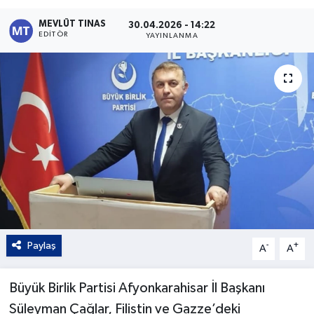
Kültür - Sanat
MEVLÜT TINAS
30.04.2026 - 14:22
EDITÖR
YAYINLANMA
Yaşam
Paylaş
-
+
A
A
Büyük Birlik Partisi Afyonkarahisar İl Başkanı
Süleyman Çağlar, Filistin ve Gazze’deki