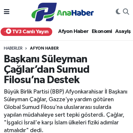
Yurt Haber
Afyonkarahisar Nöbetçi Eczaneler
Afyon Haber
Ekonomi
Asayiş
TV3 Canlı Yayın
Afyon Haber
Afyonkarahisar Hava Durumu
HABERLER
AFYON HABER
Ekonomi
Afyonkarahisar Namaz Vakitleri
Başkanı Süleyman
Çağlar’dan Sumud
Siyaset
Afyonkarahisar Trafik Yoğunluk Haritası
Filosu’na Destek
Spor
Süper Lig Puan Durumu ve Fikstür
Büyük Birlik Partisi (BBP) Afyonkarahisar İl Başkanı
Eğitim
Tüm Manşetler
Süleyman Çağlar, Gazze’ye yardım götüren
Global Sumud Filosu’na uluslararası sularda
Sağlık
Son Dakika Haberleri
yapılan müdahaleye sert tepki gösterdi. Çağlar,
"İşgalci İsrail'e karşı İslam ülkeleri fiziki adımlar
Teknoloji
Haber Arşivi
atmalıdır" dedi.