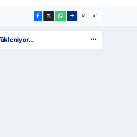
-
+
A
A
ükleniyor...