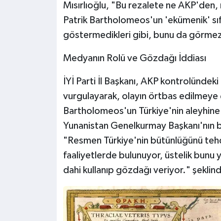
Mısırlıoğlu, "Bu rezalete ne AKP'den,
Patrik Bartholomeos'un 'ekümenik' sıf
göstermedikleri gibi, bunu da görmezde
Medyanın Rolü ve Gözdağı İddiası
İYİ Parti İl Başkanı, AKP kontrolünde
vurgulayarak, olayın örtbas edilmeye çal
Bartholomeos'un Türkiye'nin aleyhine
Yunanistan Genelkurmay Başkanı'nın bu 
"Resmen Türkiye'nin bütünlüğünü tehdit
faaliyetlerde bulunuyor, üstelik bun
dahi kullanıp gözdağı veriyor." şeklin