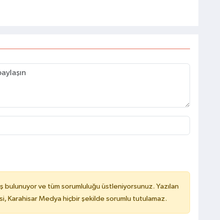
ş bulunuyor ve tüm sorumluluğu üstleniyorsunuz. Yazılan
, Karahisar Medya hiçbir şekilde sorumlu tutulamaz.