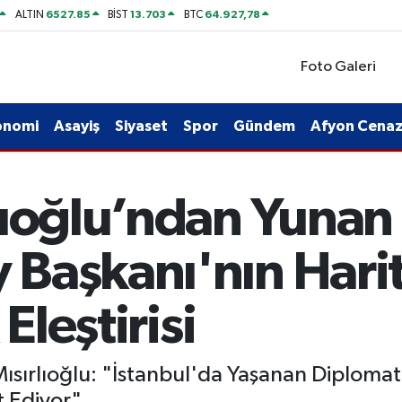
6527.85
13.703
64.927,78
ALTIN
BİST
BTC
Foto Galeri
onomi
Asayiş
Siyaset
Spor
Gündem
Afyon Cenaze
lıoğlu’ndan Yunan
Başkanı'nın Harit
Eleştirisi
ısırlıoğlu: "İstanbul'da Yaşanan Diplomat
t Ediyor"