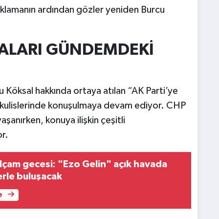
lamanın ardından gözler yeniden Burcu
İALARI GÜNDEMDEKİ
 Köksal hakkında ortaya atılan “AK Parti’ye
 kulislerinde konuşulmaya devam ediyor. CHP
şanırken, konuya ilişkin çeşitli
r.
lçam gecesi: "Ezo Gelin" açık havada
rle buluşacak
e