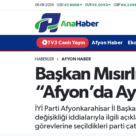
47,6006
55,0250
64,239
06-08-2026
USD
EUR
GBP
Yurt Haber
Afyonkarahisar Nöbetçi Eczaneler
Afyon Haber
Afyonkarahisar Hava Durumu
TV3 Canlı Yayın
Afyon Haber
Ek
Ekonomi
Afyonkarahisar Namaz Vakitleri
HABERLER
AFYON HABER
Başkan Mısırl
Siyaset
Afyonkarahisar Trafik Yoğunluk Haritası
Spor
Süper Lig Puan Durumu ve Fikstür
“Afyon’da Ay
Eğitim
Tüm Manşetler
İYİ Parti Afyonkarahisar İl Ba
Sağlık
Son Dakika Haberleri
değişikliği iddialarıyla ilgili a
görevlerine seçildikleri parti ça
Teknoloji
Haber Arşivi