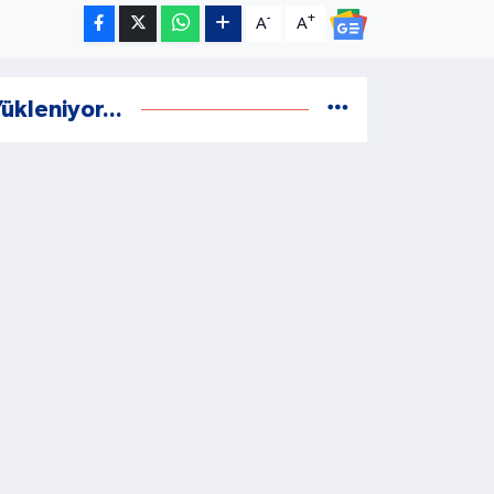
-
+
A
A
ükleniyor...