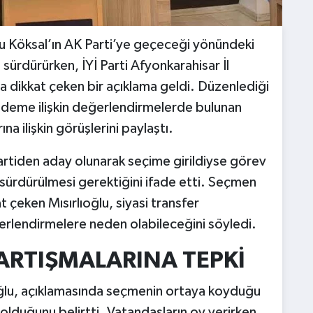
u Köksal’ın AK Parti’ye geçeceği yönündeki
 sürdürürken, İYİ Parti Afyonkarahisar İl
 dikkat çeken bir açıklama geldi. Düzenlediği
ündeme ilişkin değerlendirmelerde bulunan
ına ilişkin görüşlerini paylaştı.
rtiden aday olunarak seçime girildiyse görev
e sürdürülmesi gerektiğini ifade etti. Seçmen
 çeken Mısırlıoğlu, siyasi transfer
erlendirmelere neden olabileceğini söyledi.
TARTIŞMALARINA TEPKİ
ıoğlu, açıklamasında seçmenin ortaya koyduğu
 olduğunu belirtti. Vatandaşların oy verirken