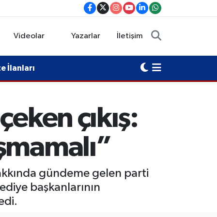
Videolar
Yazarlar
İletişim
 İlanları
çeken çıkış:
uşmamalı”
hakkında gündeme gelen parti
elediye başkanlarının
edi.