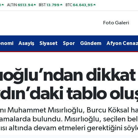
8
6513.94
13.799
64.643,95
ALTIN
BİST
BTC
Foto Galeri
onomi
Asayiş
Siyaset
Spor
Gündem
Afyon Cenaze
ıoğlu’ndan dikkat 
dın’daki tablo ol
şkanı Muhammet Mısırlıoğlu, Burcu Köksal 
çıklamalarda bulundu. Mısırlıoğlu, seçilen b
tısı altında devam etmeleri gerektiğini söyl