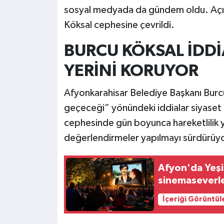
sosyal medyada da gündem oldu. Açık
Köksal cephesine çevrildi.
BURCU KÖKSAL İDD
YERİNİ KORUYOR
Afyonkarahisar Belediye Başkanı Burcu
geçeceği” yönündeki iddialar siyaset
cephesinde gün boyunca hareketlilik ya
değerlendirmeler yapılmayı sürdürüyo
Afyon'da Yeşi
sinemaseverle
İçeriği Görüntül