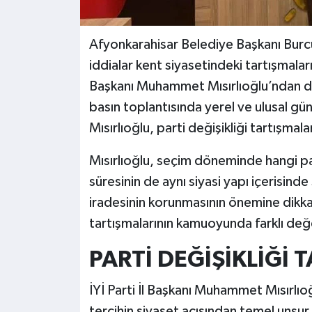
Afyonkarahisar Belediye Başkanı Burc
iddialar kent siyasetindeki tartışmaları
Başkanı Muhammet Mısırlıoğlu’ndan da
basın toplantısında yerel ve ulusal g
Mısırlıoğlu, parti değişikliği tartışmalar
Mısırlıoğlu, seçim döneminde hangi pa
süresinin de aynı siyasi yapı içerisind
iradesinin korunmasının önemine dikkat
tartışmalarının kamuoyunda farklı değ
PARTİ DEĞİŞİKLİĞİ 
İYİ Parti İl Başkanı Muhammet Mısırl
tercihin siyaset açısından temel unsur