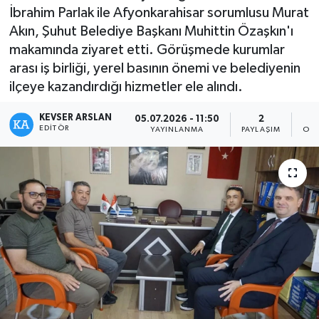
İbrahim Parlak ile Afyonkarahisar sorumlusu Murat
Kültür - Sanat
Akın, Şuhut Belediye Başkanı Muhittin Özaşkın'ı
makamında ziyaret etti. Görüşmede kurumlar
Yaşam
arası iş birliği, yerel basının önemi ve belediyenin
ilçeye kazandırdığı hizmetler ele alındı.
KEVSER ARSLAN
05.07.2026 - 11:50
2
EDITÖR
YAYINLANMA
PAYLAŞIM
OKU