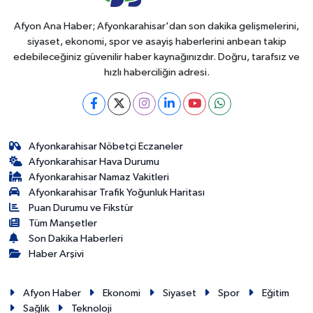
Afyon Ana Haber; Afyonkarahisar'dan son dakika gelişmelerini,
siyaset, ekonomi, spor ve asayiş haberlerini anbean takip
edebileceğiniz güvenilir haber kaynağınızdır. Doğru, tarafsız ve
hızlı haberciliğin adresi.
Afyonkarahisar Nöbetçi Eczaneler
Afyonkarahisar Hava Durumu
Afyonkarahisar Namaz Vakitleri
Afyonkarahisar Trafik Yoğunluk Haritası
Puan Durumu ve Fikstür
Tüm Manşetler
Son Dakika Haberleri
Haber Arşivi
Afyon Haber
Ekonomi
Siyaset
Spor
Eğitim
Sağlık
Teknoloji