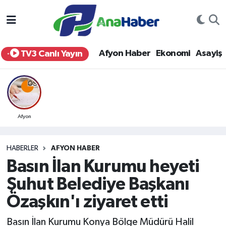
Yurt Haber
Afyonkarahisar Nöbetçi Eczaneler
Afyon Haber
Ekonomi
Asayiş
TV3 Canlı Yayın
Afyon Haber
Afyonkarahisar Hava Durumu
Ekonomi
Afyonkarahisar Namaz Vakitleri
Siyaset
Afyonkarahisar Trafik Yoğunluk Haritası
Afyon
Spor
Süper Lig Puan Durumu ve Fikstür
HABERLER
AFYON HABER
Basın İlan Kurumu heyeti
Eğitim
Tüm Manşetler
Şuhut Belediye Başkanı
Sağlık
Son Dakika Haberleri
Özaşkın'ı ziyaret etti
Teknoloji
Haber Arşivi
Basın İlan Kurumu Konya Bölge Müdürü Halil