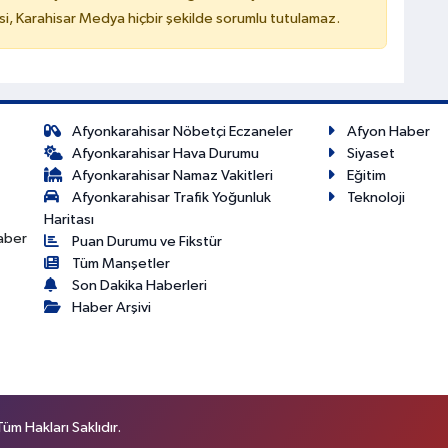
, Karahisar Medya hiçbir şekilde sorumlu tutulamaz.
Afyonkarahisar Nöbetçi Eczaneler
Afyon Haber
Afyonkarahisar Hava Durumu
Siyaset
Afyonkarahisar Namaz Vakitleri
Eğitim
Afyonkarahisar Trafik Yoğunluk
Teknoloji
Haritası
haber
Puan Durumu ve Fikstür
Tüm Manşetler
Son Dakika Haberleri
Haber Arşivi
m Hakları Saklıdır.