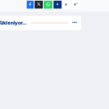
-
+
A
A
ükleniyor...