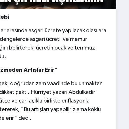
lebi
ar arasında asgari ücrete yapılacak olası ara
 dengelerde asgari ücretli ve memur
ığını belirterek, ücretin ocak ve temmuz
du.
zmeden Artışlar Erir”
şek, doğrudan zam vaadinde bulunmaktan
ikkat çekti. Hürriyet yazarı Abdulkadir
tçe ve cari açıkla birlikte enflasyonla
ererek, “Bu artışları yapabiliriz ama köklü
e erir” dedi.