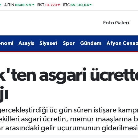
6648.99
13.773
65.130,04
ALTIN
BİST
BTC
Foto Galeri
onomi
Asayiş
Siyaset
Spor
Gündem
Afyon Cenaze
ten asgari ücrette
jı
erçekleştirdiği üç gün süren istişare kam
lleri asgari ücretin, memur maaşlarına ben
lar arasındaki gelir uçurumunun giderilmesi