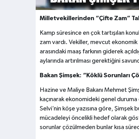
Milletvekillerinden “Çifte Zam” Ta
Kamp süresince en çok tartışılan konul
zam vardı. Vekiller, mevcut ekonomik
arasındaki maaş farkının giderek açıld
aylarında artırılması gerektiğini savun
Bakan Şimşek: “Köklü Sorunları Çö
Hazine ve Maliye Bakanı Mehmet Şim
kaçınarak ekonomideki genel duruma d
Selvi’nin köşe yazısına göre, Şimşek bü
mücadeleyi öncelikli hedef olarak göst
sorunlar çözülmeden bunlar kısa süred