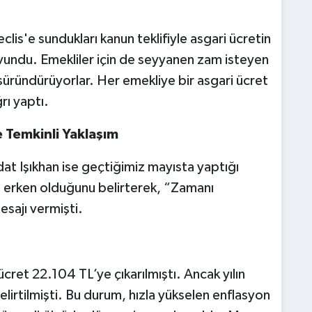
is'e sundukları kanun teklifiyle asgari ücretin
avundu. Emekliler için de seyyanen zam isteyen
a süründürüyorlar. Her emekliye bir asgari ücret
rı yaptı.
 Temkinli Yaklaşım
at Işıkhan ise geçtiğimiz mayısta yaptığı
 erken olduğunu belirterek, “Zamanı
sajı vermişti.
cret 22.104 TL’ye çıkarılmıştı. Ancak yılın
 belirtilmişti. Bu durum, hızla yükselen enflasyon