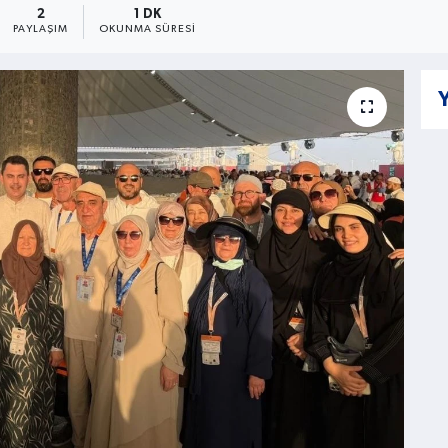
2
1 DK
PAYLAŞIM
OKUNMA SÜRESI
Y