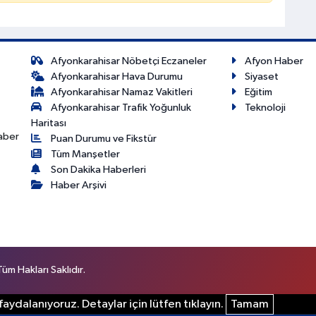
Afyonkarahisar Nöbetçi Eczaneler
Afyon Haber
Afyonkarahisar Hava Durumu
Siyaset
Afyonkarahisar Namaz Vakitleri
Eğitim
Afyonkarahisar Trafik Yoğunluk
Teknoloji
Haritası
haber
Puan Durumu ve Fikstür
Tüm Manşetler
Son Dakika Haberleri
Haber Arşivi
m Hakları Saklıdır.
aydalanıyoruz. Detaylar için lütfen tıklayın.
Tamam