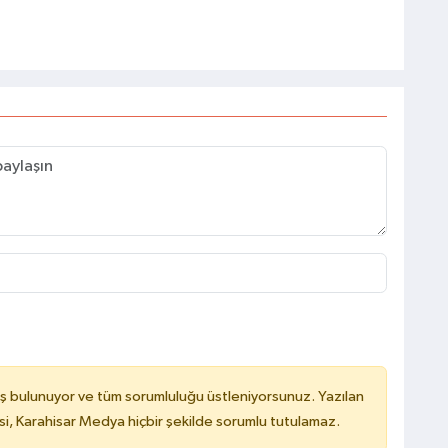
ş bulunuyor ve tüm sorumluluğu üstleniyorsunuz. Yazılan
, Karahisar Medya hiçbir şekilde sorumlu tutulamaz.