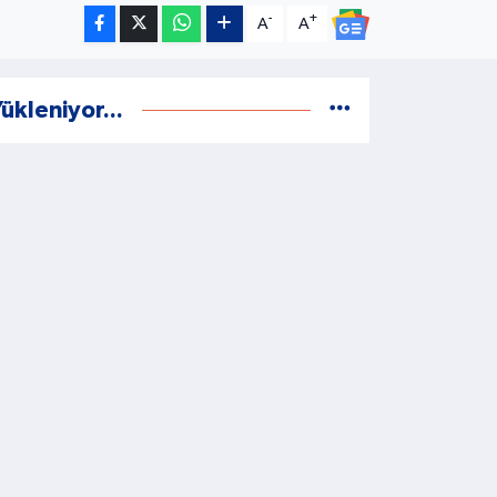
-
+
A
A
ükleniyor...