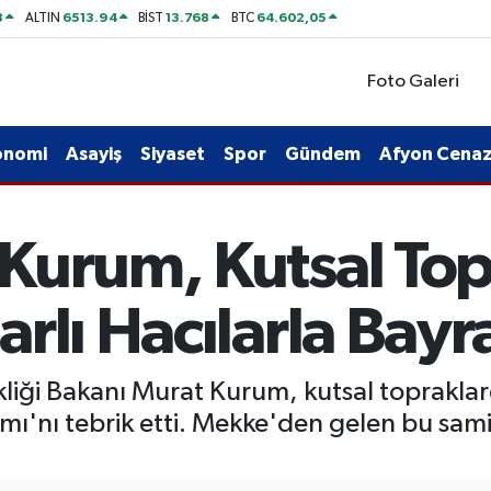
8
6513.94
13.768
64.602,05
ALTIN
BİST
BTC
Foto Galeri
onomi
Asayiş
Siyaset
Spor
Gündem
Afyon Cenaze
Kurum, Kutsal Top
rlı Hacılarla Bayr
ikliği Bakanı Murat Kurum, kutsal topraklar
mı'nı tebrik etti. Mekke'den gelen bu sam