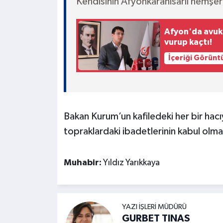
Kendisinin Afyonkarahisarlı hemşeri
Afyon'da avuka
vurup kaçtı!
İçeriği Görünt
Bakan Kurum’un kafiledeki her bir hac
topraklardaki ibadetlerinin kabul olm
Muhabir:
Yıldız Yarıkkaya
YAZI İŞLERI MÜDÜRÜ
GURBET TINAS