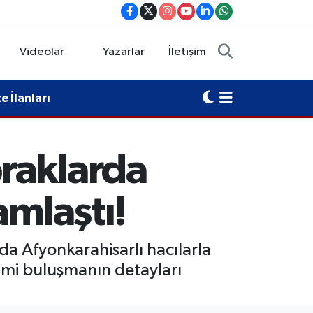
Videolar
Yazarlar
İletişim
 İlanları
raklarda
amlaştı!
da Afyonkarahisarlı hacılarla
imi buluşmanın detayları