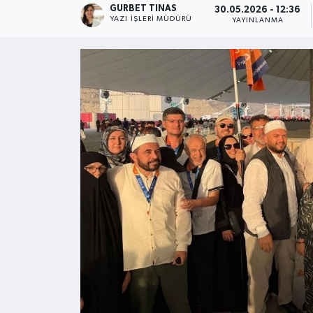
GURBET TINAS
30.05.2026 - 12:36
YAZI İŞLERI MÜDÜRÜ
YAYINLANMA
Kültür - Sanat
Yaşam