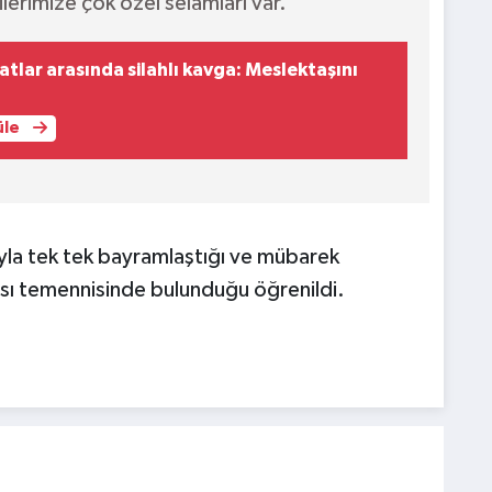
lerimize çok özel selamları var."
tlar arasında silahlı kavga: Meslektaşını
üle
ıyla tek tek bayramlaştığı ve mübarek
ası temennisinde bulunduğu öğrenildi.