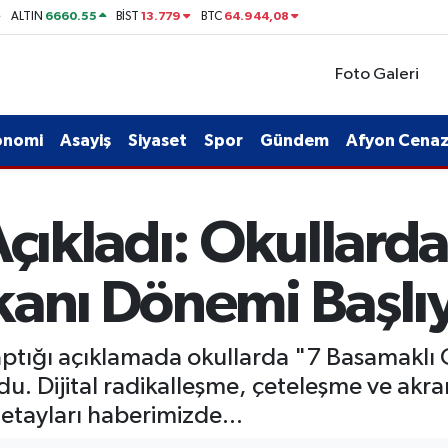
6660.55
13.779
64.944,08
ALTIN
BİST
BTC
Foto Galeri
onomi
Asayiş
Siyaset
Spor
Gündem
Afyon Cenaze
Açıkladı: Okullard
kanı Dönemi Başlı
 yaptığı açıklamada okullarda "7 Basamaklı
. Dijital radikalleşme, çeteleşme ve akran 
tayları haberimizde...