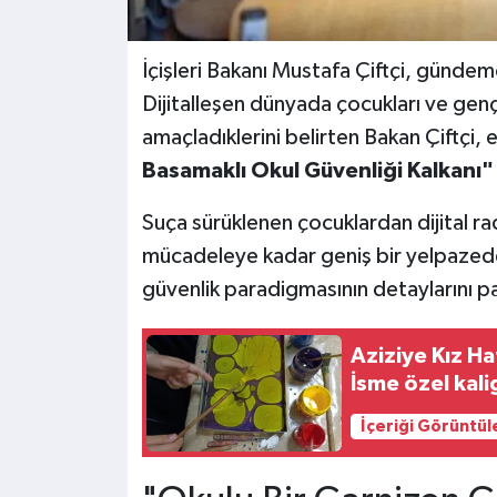
İçişleri Bakanı Mustafa Çiftçi, gündem
Dijitalleşen dünyada çocukları ve genç
amaçladıklerini belirten Bakan Çiftçi,
Basamaklı Okul Güvenliği Kalkanı"
Suça sürüklenen çocuklardan dijital 
mücadeleye kadar geniş bir yelpazede
güvenlik paradigmasının detaylarını pa
Aziziye Kız Ha
İsme özel kali
İçeriği Görüntül