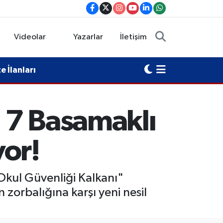
Videolar
Yazarlar
İletişim
 İlanları
a 7 Basamaklı
yor!
 Okul Güvenliği Kalkanı"
zorbalığına karşı yeni nesil