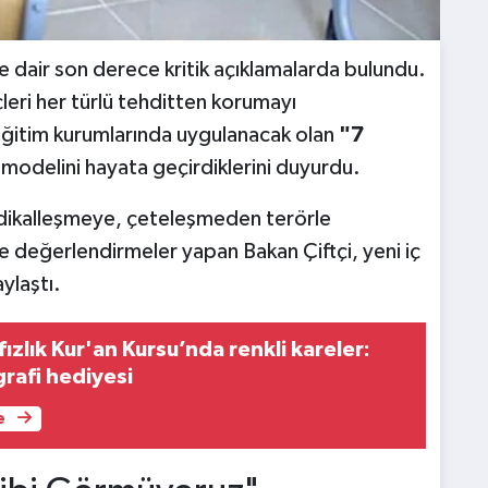
e dair son derece kritik açıklamalarda bulundu.
leri her türlü tehditten korumayı
 eğitim kurumlarında uygulanacak olan
"7
modelini hayata geçirdiklerini duyurdu.
radikalleşmeye, çeteleşmeden terörle
 değerlendirmeler yapan Bakan Çiftçi, yeni iç
ylaştı.
fızlık Kur'an Kursu’nda renkli kareler:
grafi hediyesi
e