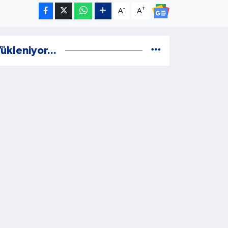
-
+
A
A
ükleniyor...