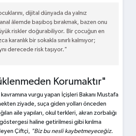
uklarını, dijital dünyada da yalnız
sanal âlemde başıboş bırakmak, bazen onu
yük riskler doğurabiliyor. Bir çocuğun en
ca karanlık bir sokakla sınırlı kalmıyor;
ynı derecede risk taşıyor."
rüklenmeden Korumaktır"
kavramına vurgu yapan İçişleri Bakanı Mustafa
mekten ziyade, suça giden yolları önceden
ılan aile yapıları, okul terkleri, akran zorbalığı
östergesi haline getirilmesi gibi kırılma
yleyen Çiftçi,
"Biz bu nesli kaybetmeyeceğiz.