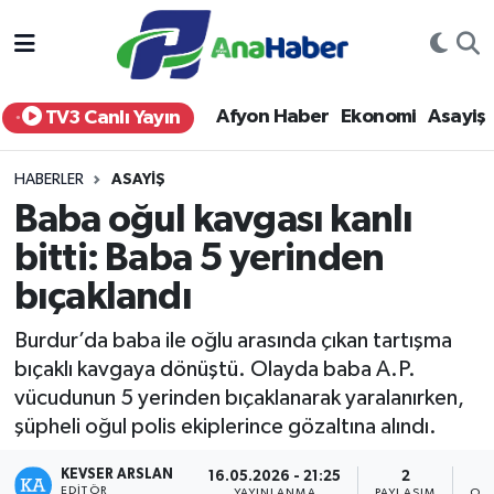
Yurt Haber
Afyonkarahisar Nöbetçi Eczaneler
Afyon Haber
Ekonomi
Asayiş
TV3 Canlı Yayın
Afyon Haber
Afyonkarahisar Hava Durumu
HABERLER
ASAYIŞ
Ekonomi
Afyonkarahisar Namaz Vakitleri
Baba oğul kavgası kanlı
bitti: Baba 5 yerinden
Siyaset
Afyonkarahisar Trafik Yoğunluk Haritası
bıçaklandı
Spor
Süper Lig Puan Durumu ve Fikstür
Burdur’da baba ile oğlu arasında çıkan tartışma
Eğitim
Tüm Manşetler
bıçaklı kavgaya dönüştü. Olayda baba A.P.
vücudunun 5 yerinden bıçaklanarak yaralanırken,
Sağlık
Son Dakika Haberleri
şüpheli oğul polis ekiplerince gözaltına alındı.
KEVSER ARSLAN
Teknoloji
Haber Arşivi
16.05.2026 - 21:25
2
EDITÖR
YAYINLANMA
PAYLAŞIM
OK