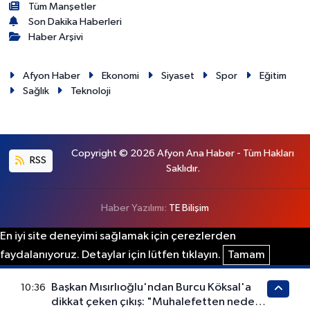
Tüm Manşetler
Son Dakika Haberleri
Haber Arşivi
Afyon Haber
Ekonomi
Siyaset
Spor
Eğitim
Sağlık
Teknoloji
Copyright © 2026 Afyon Ana Haber - Tüm Hakları
RSS
Saklıdır.
Haber Yazılımı:
TE Bilişim
En iyi site deneyimi sağlamak için çerezlerden
faydalanıyoruz. Detaylar için lütfen tıklayın.
Tamam
Başkan Mısırlıoğlu'ndan Burcu Köksal'a
10:36
dikkat çeken çıkış: "Muhalefetten neden