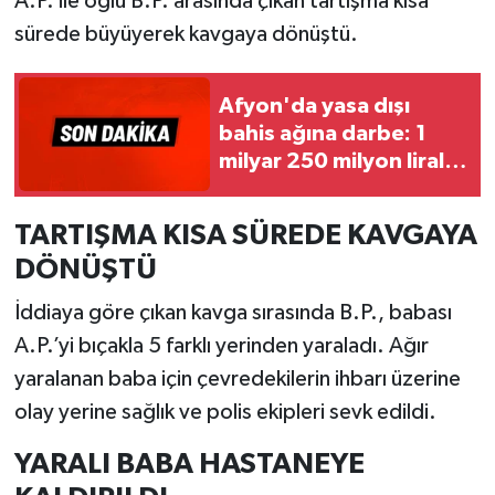
A.P. ile oğlu B.P. arasında çıkan tartışma kısa
sürede büyüyerek kavgaya dönüştü.
Afyon'da yasa dışı
bahis ağına darbe: 1
milyar 250 milyon liralık
vurgun mercek altında
TARTIŞMA KISA SÜREDE KAVGAYA
DÖNÜŞTÜ
İddiaya göre çıkan kavga sırasında B.P., babası
A.P.’yi bıçakla 5 farklı yerinden yaraladı. Ağır
yaralanan baba için çevredekilerin ihbarı üzerine
olay yerine sağlık ve polis ekipleri sevk edildi.
YARALI BABA HASTANEYE