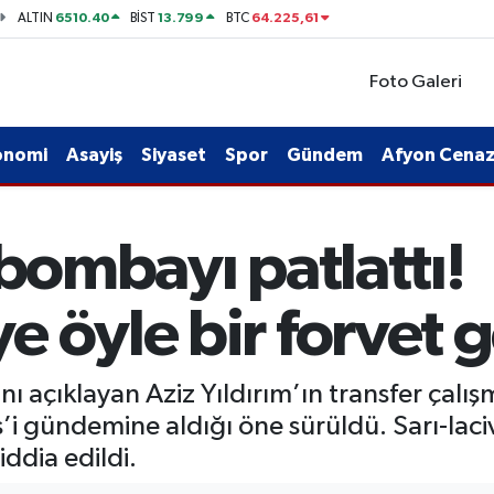
6510.40
13.799
64.225,61
ALTIN
BİST
BTC
Foto Galeri
onomi
Asayiş
Siyaset
Spor
Gündem
Afyon Cenaze
 bombayı patlattı!
 öyle bir forvet ge
ı açıklayan Aziz Yıldırım’ın transfer çalı
’i gündemine aldığı öne sürüldü. Sarı-laciv
ddia edildi.