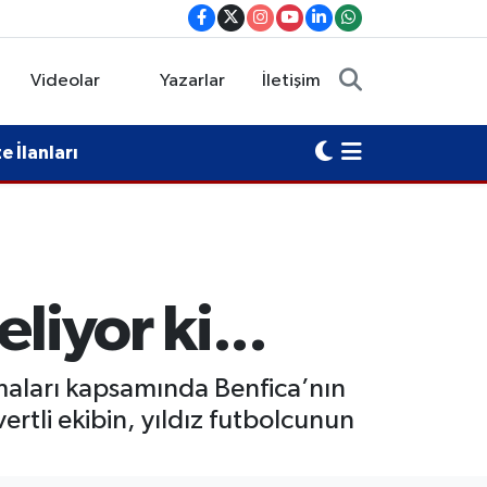
Videolar
Yazarlar
İletişim
 İlanları
liyor ki...
şmaları kapsamında Benfica’nın
ertli ekibin, yıldız futbolcunun