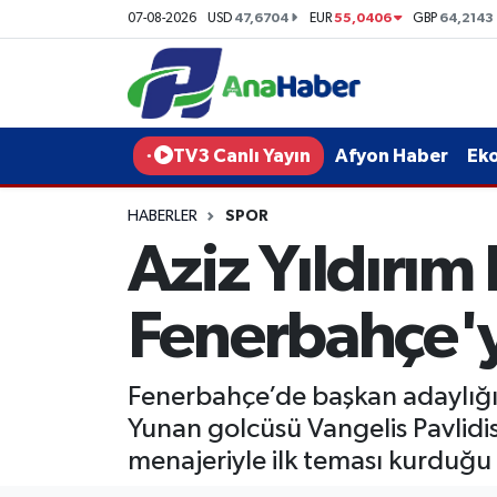
47,6704
55,0406
64,2143
07-08-2026
USD
EUR
GBP
Yurt Haber
Afyonkarahisar Nöbetçi Eczaneler
Afyon Haber
Afyonkarahisar Hava Durumu
TV3 Canlı Yayın
Afyon Haber
Ek
Ekonomi
Afyonkarahisar Namaz Vakitleri
HABERLER
SPOR
Aziz Yıldırım
Siyaset
Afyonkarahisar Trafik Yoğunluk Haritası
Spor
Süper Lig Puan Durumu ve Fikstür
Fenerbahçe'ye
Eğitim
Tüm Manşetler
Fenerbahçe’de başkan adaylığın
Sağlık
Son Dakika Haberleri
Yunan golcüsü Vangelis Pavlidis
menajeriyle ilk teması kurduğu i
Teknoloji
Haber Arşivi