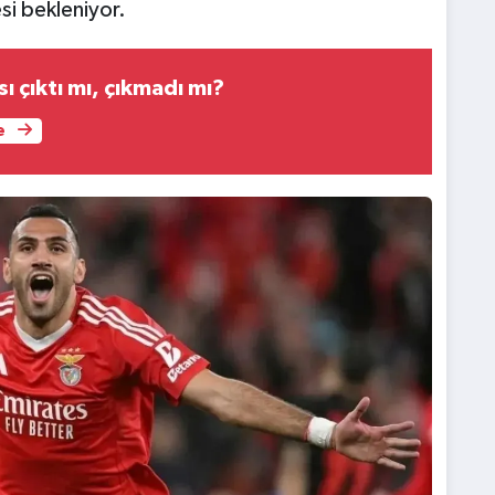
si bekleniyor.
sı çıktı mı, çıkmadı mı?
e