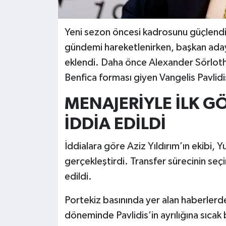
Yeni sezon öncesi kadrosunu güçlend
gündemi hareketlenirken, başkan adayı A
eklendi. Daha önce Alexander Sörloth v
Benfica forması giyen Vangelis Pavlidis 
MENAJERİYLE İLK G
İDDİA EDİLDİ
İddialara göre Aziz Yıldırım’ın ekibi, 
gerçekleştirdi. Transfer sürecinin seç
edildi.
Portekiz basınında yer alan haberlerde
döneminde Pavlidis’in ayrılığına sıca