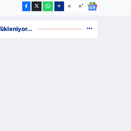
-
+
A
A
ükleniyor...