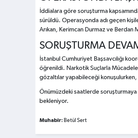
İddialara göre soruşturma kapsamında 
sürüldü. Operasyonda adı geçen kişil
Arıkan, Kerimcan Durmaz ve Berdan Mar
SORUŞTURMA DEVAM
İstanbul Cumhuriyet Başsavcılığı koo
öğrenildi. Narkotik Suçlarla Mücadel
gözaltılar yapabileceği konuşulurken
Önümüzdeki saatlerde soruşturmaya ili
bekleniyor.
Muhabir:
Betül Sert