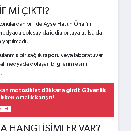
 Mİ ÇIKTI?
konulardan biri de Ayşe Hatun Önal’ın
edyada çok sayıda iddia ortaya atılsa da,
a yapılmadı.
rulanmış bir sağlık raporu veya laboratuvar
al medyada dolaşan bilgilerin resmi
.
kan motosiklet dükkana girdi: Güvenlik
irken ortalık karıştı!
e
 HANGİ İSİMLER VAR?