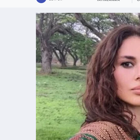
YAYINLANMA
O
Kültür - Sanat
Yaşam