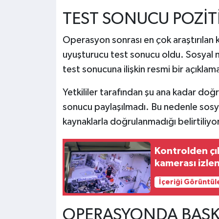
TEST SONUCU POZİTİF
Operasyon sonrası en çok araştırılan 
uyuşturucu test sonucu oldu. Sosyal m
test sonucuna ilişkin resmi bir açıklam
Yetkililer tarafından şu ana kadar doğ
sonucu paylaşılmadı. Bu nedenle sosy
kaynaklarla doğrulanmadığı belirtiliyor
Kontrolden çı
kamerası izlen
İçeriği Görüntül
OPERASYONDA BAŞKA