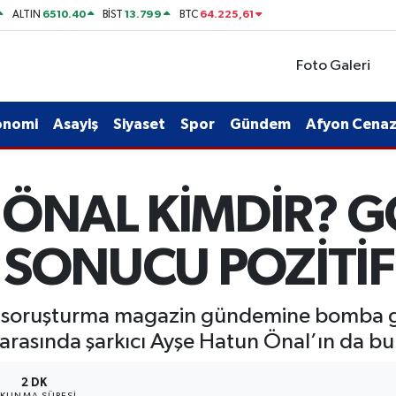
6510.40
13.799
64.225,61
ALTIN
BİST
BTC
Foto Galeri
onomi
Asayiş
Siyaset
Spor
Gündem
Afyon Cenaze
 ÖNAL KİMDİR? G
 SONUCU POZİTİF 
en soruşturma magazin gündemine bomba gi
 arasında şarkıcı Ayşe Hatun Önal’ın da b
2 DK