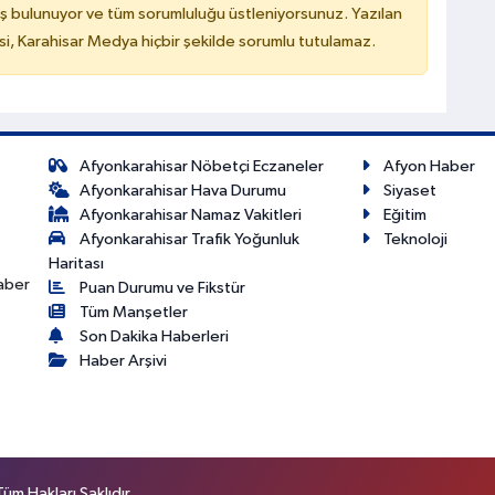
ş bulunuyor ve tüm sorumluluğu üstleniyorsunuz. Yazılan
, Karahisar Medya hiçbir şekilde sorumlu tutulamaz.
Afyonkarahisar Nöbetçi Eczaneler
Afyon Haber
Afyonkarahisar Hava Durumu
Siyaset
Afyonkarahisar Namaz Vakitleri
Eğitim
Afyonkarahisar Trafik Yoğunluk
Teknoloji
Haritası
haber
Puan Durumu ve Fikstür
Tüm Manşetler
Son Dakika Haberleri
Haber Arşivi
m Hakları Saklıdır.