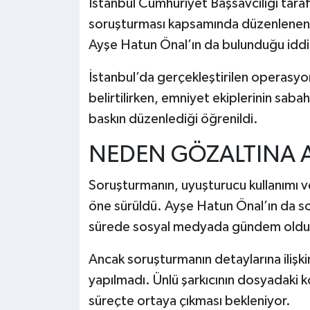
İstanbul Cumhuriyet Başsavcılığı tara
soruşturması kapsamında düzenlenen o
Ayşe Hatun Önal’ın da bulunduğu iddia
İstanbul’da gerçekleştirilen operasyon
belirtilirken, emniyet ekiplerinin sab
baskın düzenlediği öğrenildi.
NEDEN GÖZALTINA AL
Soruşturmanın, uyuşturucu kullanımı v
öne sürüldü. Ayşe Hatun Önal’ın da so
sürede sosyal medyada gündem oldu
Ancak soruşturmanın detaylarına ilişk
yapılmadı. Ünlü şarkıcının dosyadaki k
süreçte ortaya çıkması bekleniyor.