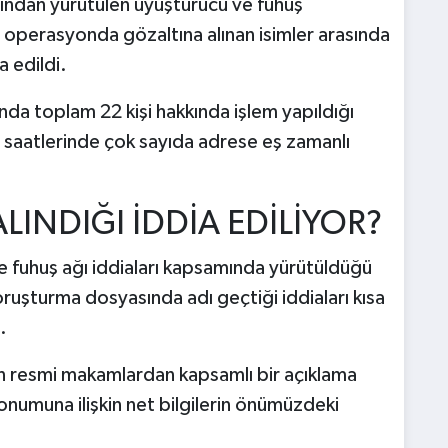
fından yürütülen uyuşturucu ve fuhuş
perasyonda gözaltına alınan isimler arasında
 edildi.
da toplam 22 kişi hakkında işlem yapıldığı
ah saatlerinde çok sayıda adrese eş zamanlı
INDIĞI İDDİA EDİLİYOR?
e fuhuş ağı iddiaları kapsamında yürütüldüğü
ruşturma dosyasında adı geçtiği iddiaları kısa
.
in resmi makamlardan kapsamlı bir açıklama
onumuna ilişkin net bilgilerin önümüzdeki