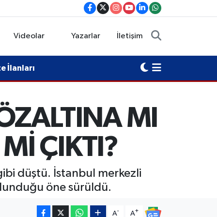
Videolar
Yazarlar
İletişim
 İlanları
ÖZALTINA MI
Mİ ÇIKTI?
bi düştü. İstanbul merkezli
ulunduğu öne sürüldü.
-
+
A
A