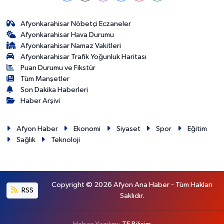
Afyonkarahisar Nöbetçi Eczaneler
Afyonkarahisar Hava Durumu
Afyonkarahisar Namaz Vakitleri
Afyonkarahisar Trafik Yoğunluk Haritası
Puan Durumu ve Fikstür
Tüm Manşetler
Son Dakika Haberleri
Haber Arşivi
Afyon Haber
Ekonomi
Siyaset
Spor
Eğitim
Sağlık
Teknoloji
Copyright © 2026 Afyon Ana Haber - Tüm Hakları
RSS
Saklıdır.