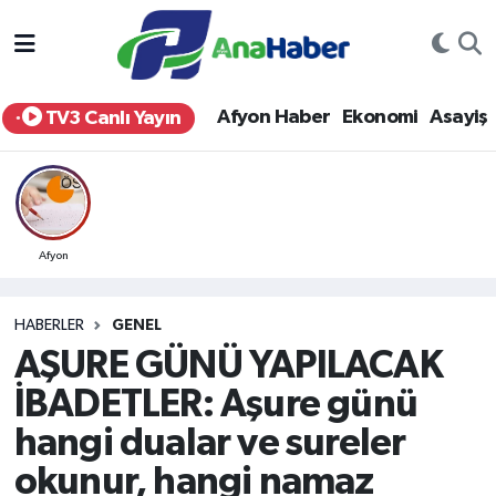
Yurt Haber
Afyonkarahisar Nöbetçi Eczaneler
Afyon Haber
Ekonomi
Asayiş
TV3 Canlı Yayın
Afyon Haber
Afyonkarahisar Hava Durumu
Ekonomi
Afyonkarahisar Namaz Vakitleri
Siyaset
Afyonkarahisar Trafik Yoğunluk Haritası
Afyon
Spor
Süper Lig Puan Durumu ve Fikstür
HABERLER
GENEL
AŞURE GÜNÜ YAPILACAK
Eğitim
Tüm Manşetler
İBADETLER: Aşure günü
Sağlık
Son Dakika Haberleri
hangi dualar ve sureler
okunur, hangi namaz
Teknoloji
Haber Arşivi