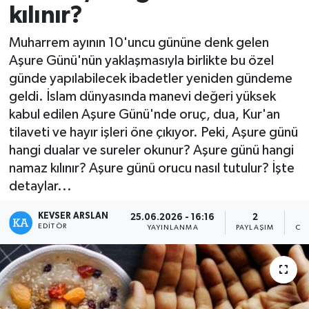
kılınır?
Kültür - Sanat
Muharrem ayının 10'uncu gününe denk gelen
Aşure Günü'nün yaklaşmasıyla birlikte bu özel
Yaşam
günde yapılabilecek ibadetler yeniden gündeme
geldi. İslam dünyasında manevi değeri yüksek
kabul edilen Aşure Günü'nde oruç, dua, Kur'an
tilaveti ve hayır işleri öne çıkıyor. Peki, Aşure günü
hangi dualar ve sureler okunur? Aşure günü hangi
namaz kılınır? Aşure günü orucu nasıl tutulur? İşte
detaylar...
KEVSER ARSLAN
25.06.2026 - 16:16
2
EDITÖR
YAYINLANMA
PAYLAŞIM
OK