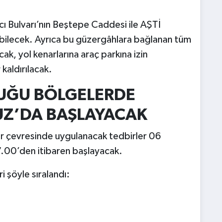
cı Bulvarı’nın Beştepe Caddesi ile AŞTİ
abilecek. Ayrıca bu güzergâhlara bağlanan tüm
acak, yol kenarlarına araç parkına izin
kaldırılacak.
UĞU BÖLGELERDE
UZ’DA BAŞLAYACAK
er çevresinde uygulanacak tedbirler 06
00’den itibaren başlayacak.
i şöyle sıralandı: