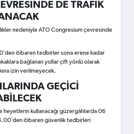
EVRESİNDE DE TRAFİK
LANACAK
likler nedeniyle ATO Congresium çevresinde
’den itibaren tedbirler sona erene kadar
kaklara bağlanan yollar çift yönlü olarak
kına izin verilmeyecek.
LARINDA GEÇİCİ
ABİLECEK
e heyetlerin kullanacağı güzergâhlarda 06
0’den itibaren güvenlik tedbirleri