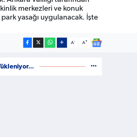
inlik merkezleri ve konuk
e park yasağı uygulanacak. İşte
-
+
A
A
ükleniyor...