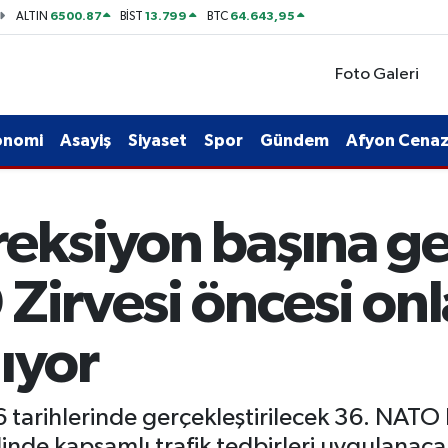
6500.87
13.799
64.643,95
ALTIN
BİST
BTC
Foto Galeri
onomi
Asayiş
Siyaset
Spor
Gündem
Afyon Cenaze
reksiyon başına g
Zirvesi öncesi onl
ıyor
arihlerinde gerçekleştirilecek 36. NATO
inde kapsamlı trafik tedbirleri uygulanacak