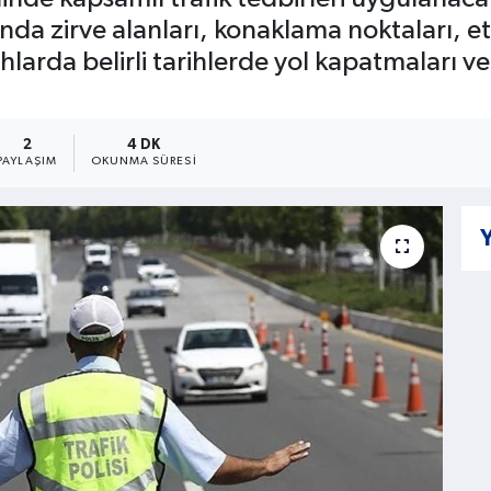
 zirve alanları, konaklama noktaları, etk
larda belirli tarihlerde yol kapatmaları v
2
4 DK
PAYLAŞIM
OKUNMA SÜRESI
Y