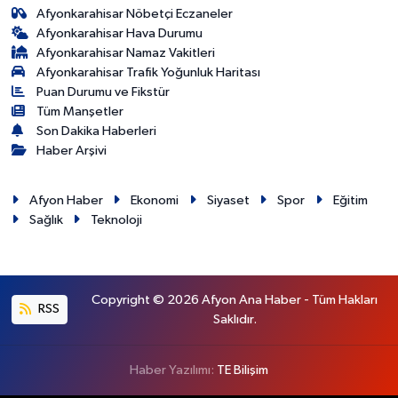
Afyonkarahisar Nöbetçi Eczaneler
Afyonkarahisar Hava Durumu
Afyonkarahisar Namaz Vakitleri
Afyonkarahisar Trafik Yoğunluk Haritası
Puan Durumu ve Fikstür
Tüm Manşetler
Son Dakika Haberleri
Haber Arşivi
Afyon Haber
Ekonomi
Siyaset
Spor
Eğitim
Sağlık
Teknoloji
Copyright © 2026 Afyon Ana Haber - Tüm Hakları
RSS
Saklıdır.
Haber Yazılımı:
TE Bilişim