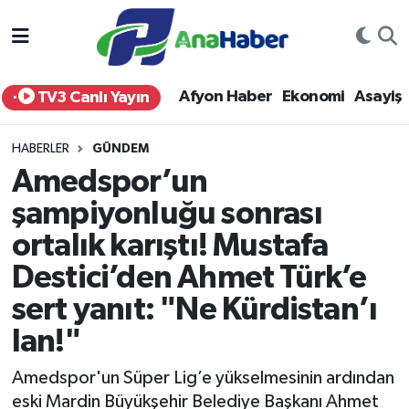
Yurt Haber
Afyonkarahisar Nöbetçi Eczaneler
Afyon Haber
Ekonomi
Asayiş
TV3 Canlı Yayın
Afyon Haber
Afyonkarahisar Hava Durumu
HABERLER
GÜNDEM
Ekonomi
Afyonkarahisar Namaz Vakitleri
Amedspor’un
şampiyonluğu sonrası
Siyaset
Afyonkarahisar Trafik Yoğunluk Haritası
ortalık karıştı! Mustafa
Spor
Süper Lig Puan Durumu ve Fikstür
Destici’den Ahmet Türk’e
Eğitim
Tüm Manşetler
sert yanıt: "Ne Kürdistan’ı
lan!"
Sağlık
Son Dakika Haberleri
Amedspor'un Süper Lig’e yükselmesinin ardından
Teknoloji
Haber Arşivi
eski Mardin Büyükşehir Belediye Başkanı Ahmet