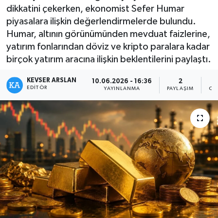
dikkatini çekerken, ekonomist Sefer Humar
Kültür - Sanat
piyasalara ilişkin değerlendirmelerde bulundu.
Humar, altının görünümünden mevduat faizlerine,
Yaşam
yatırım fonlarından döviz ve kripto paralara kadar
birçok yatırım aracına ilişkin beklentilerini paylaştı.
KEVSER ARSLAN
10.06.2026 - 16:36
2
EDITÖR
YAYINLANMA
PAYLAŞIM
OK