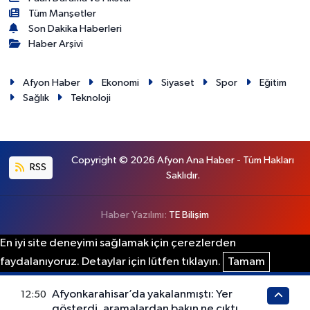
Tüm Manşetler
Son Dakika Haberleri
Haber Arşivi
Afyon Haber
Ekonomi
Siyaset
Spor
Eğitim
Sağlık
Teknoloji
Copyright © 2026 Afyon Ana Haber - Tüm Hakları
RSS
Saklıdır.
Haber Yazılımı:
TE Bilişim
En iyi site deneyimi sağlamak için çerezlerden
faydalanıyoruz. Detaylar için lütfen tıklayın.
Tamam
Afyonkarahisar’da yakalanmıştı: Yer
12:50
gösterdi, aramalardan bakın ne çıktı...