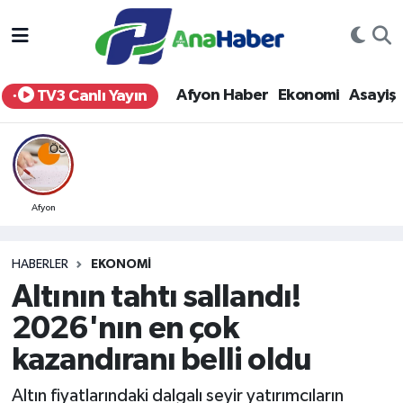
Yurt Haber
Afyonkarahisar Nöbetçi Eczaneler
Afyon Haber
Ekonomi
Asayiş
TV3 Canlı Yayın
Afyon Haber
Afyonkarahisar Hava Durumu
Ekonomi
Afyonkarahisar Namaz Vakitleri
Siyaset
Afyonkarahisar Trafik Yoğunluk Haritası
Afyon
Spor
Süper Lig Puan Durumu ve Fikstür
HABERLER
EKONOMI
Altının tahtı sallandı!
Eğitim
Tüm Manşetler
2026'nın en çok
Sağlık
Son Dakika Haberleri
kazandıranı belli oldu
Teknoloji
Haber Arşivi
Altın fiyatlarındaki dalgalı seyir yatırımcıların