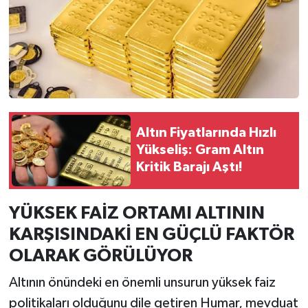
Altın Fiyatlarında Hızlı
Yükseliş: Gram Altın
Kritik Barajı Aştı!
YÜKSEK FAİZ ORTAMI ALTININ
KARŞISINDAKİ EN GÜÇLÜ FAKTÖR
OLARAK GÖRÜLÜYOR
Altının önündeki en önemli unsurun yüksek faiz
politikaları olduğunu dile getiren Humar, mevduat