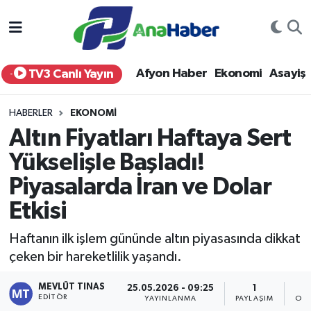
Yurt Haber
Afyonkarahisar Nöbetçi Eczaneler
Afyon Haber
Ekonomi
Asayiş
TV3 Canlı Yayın
Afyon Haber
Afyonkarahisar Hava Durumu
HABERLER
EKONOMI
Ekonomi
Afyonkarahisar Namaz Vakitleri
Altın Fiyatları Haftaya Sert
Yükselişle Başladı!
Siyaset
Afyonkarahisar Trafik Yoğunluk Haritası
Piyasalarda İran ve Dolar
Spor
Süper Lig Puan Durumu ve Fikstür
Etkisi
Eğitim
Tüm Manşetler
Haftanın ilk işlem gününde altın piyasasında dikkat
çeken bir hareketlilik yaşandı.
Sağlık
Son Dakika Haberleri
MEVLÜT TINAS
25.05.2026 - 09:25
1
EDITÖR
Teknoloji
Haber Arşivi
YAYINLANMA
PAYLAŞIM
OKU