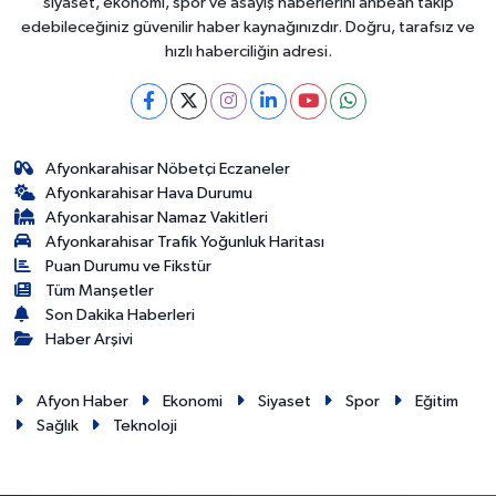
siyaset, ekonomi, spor ve asayiş haberlerini anbean takip
edebileceğiniz güvenilir haber kaynağınızdır. Doğru, tarafsız ve
hızlı haberciliğin adresi.
Afyonkarahisar Nöbetçi Eczaneler
Afyonkarahisar Hava Durumu
Afyonkarahisar Namaz Vakitleri
Afyonkarahisar Trafik Yoğunluk Haritası
Puan Durumu ve Fikstür
Tüm Manşetler
Son Dakika Haberleri
Haber Arşivi
Afyon Haber
Ekonomi
Siyaset
Spor
Eğitim
Sağlık
Teknoloji