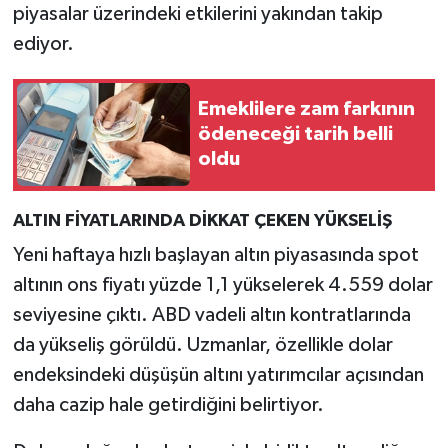
piyasalar üzerindeki etkilerini yakından takip
ediyor.
Emeklilere zam farkının
ödeneceği tarih belli
oldu
ALTIN FİYATLARINDA DİKKAT ÇEKEN YÜKSELİŞ
Yeni haftaya hızlı başlayan altın piyasasında spot
altının ons fiyatı yüzde 1,1 yükselerek 4.559 dolar
seviyesine çıktı. ABD vadeli altın kontratlarında
da yükseliş görüldü. Uzmanlar, özellikle dolar
endeksindeki düşüşün altını yatırımcılar açısından
daha cazip hale getirdiğini belirtiyor.