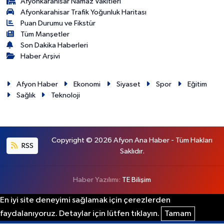
Afyonkarahisar Namaz Vakitleri
Afyonkarahisar Trafik Yoğunluk Haritası
Puan Durumu ve Fikstür
Tüm Manşetler
Son Dakika Haberleri
Haber Arşivi
Afyon Haber
Ekonomi
Siyaset
Spor
Eğitim
Sağlık
Teknoloji
Copyright © 2026 Afyon Ana Haber - Tüm Hakları
RSS
Saklıdır.
Haber Yazılımı:
TE Bilişim
En iyi site deneyimi sağlamak için çerezlerden
faydalanıyoruz. Detaylar için lütfen tıklayın.
Tamam