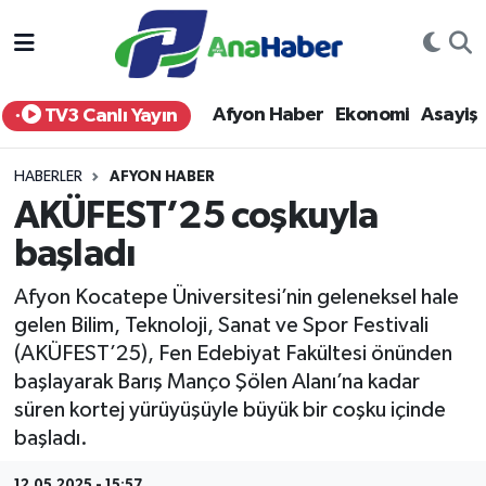
Yurt Haber
Afyonkarahisar Nöbetçi Eczaneler
Afyon Haber
Ekonomi
Asayiş
TV3 Canlı Yayın
Afyon Haber
Afyonkarahisar Hava Durumu
HABERLER
AFYON HABER
Ekonomi
Afyonkarahisar Namaz Vakitleri
AKÜFEST’25 coşkuyla
başladı
Siyaset
Afyonkarahisar Trafik Yoğunluk Haritası
Afyon Kocatepe Üniversitesi’nin geleneksel hale
Spor
Süper Lig Puan Durumu ve Fikstür
gelen Bilim, Teknoloji, Sanat ve Spor Festivali
(AKÜFEST’25), Fen Edebiyat Fakültesi önünden
Eğitim
Tüm Manşetler
başlayarak Barış Manço Şölen Alanı’na kadar
süren kortej yürüyüşüyle büyük bir coşku içinde
Sağlık
Son Dakika Haberleri
başladı.
Teknoloji
Haber Arşivi
12.05.2025 - 15:57