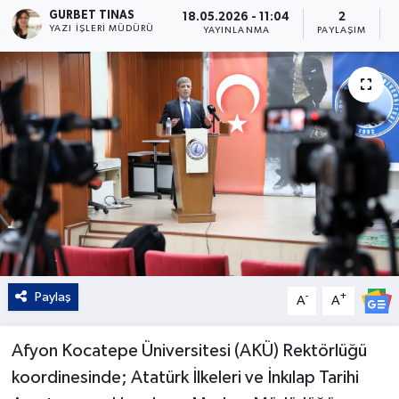
GURBET TINAS
18.05.2026 - 11:04
2
YAZI İŞLERI MÜDÜRÜ
Kültür - Sanat
YAYINLANMA
PAYLAŞIM
Yaşam
Paylaş
-
+
A
A
Afyon Kocatepe Üniversitesi (AKÜ) Rektörlüğü
koordinesinde; Atatürk İlkeleri ve İnkılap Tarihi