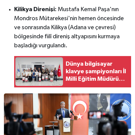
Kilikya Direnişi:
Mustafa Kemal Paşa'nın
Mondros Mütarekesi'nin hemen öncesinde
ve sonrasında Kilikya (Adana ve çevresi)
bölgesinde fiilî direniş altyapısını kurmaya
başladığı vurgulandı.
Dünya bilgisayar
klavye şampiyonları İl
Milli Eğitim Müdürü
Altınkaynak'ı ziyaret
etti