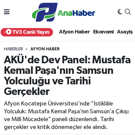
Yurt Haber
Afyonkarahisar Nöbetçi Eczaneler
Afyon Haber
Ekonomi
Asayiş
TV3 Canlı Yayın
Afyon Haber
Afyonkarahisar Hava Durumu
HABERLER
AFYON HABER
Ekonomi
Afyonkarahisar Namaz Vakitleri
AKÜ'de Dev Panel: Mustafa
Kemal Paşa'nın Samsun
Siyaset
Afyonkarahisar Trafik Yoğunluk Haritası
Yolculuğu ve Tarihi
Spor
Süper Lig Puan Durumu ve Fikstür
Gerçekler
Eğitim
Tüm Manşetler
Afyon Kocatepe Üniversitesi'nde "İstiklâle
Yolculuk: Mustafa Kemal Paşa’nın Samsun’a Çıkışı
Sağlık
Son Dakika Haberleri
ve Millî Mücadele" paneli düzenlendi. Tarihi
gerçekler ve kritik dönemeçler ele alındı.
Teknoloji
Haber Arşivi