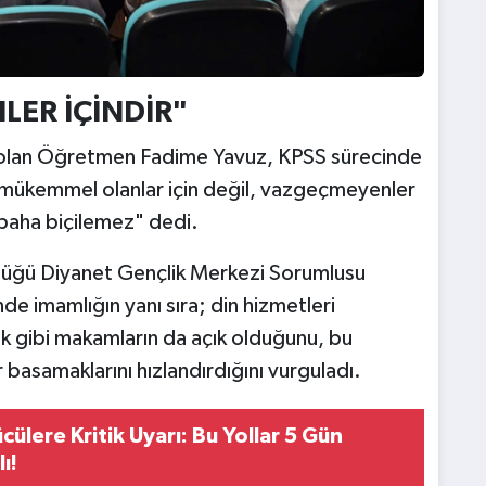
LER İÇİNDİR"
isim olan Öğretmen Fadime Yavuz, KPSS sürecinde
ı mükemmel olanlar için değil, vazgeçmeyenler
 paha biçilemez" dedi.
lüğü Diyanet Gençlik Merkezi Sorumlusu
 imamlığın yanı sıra; din hizmetleri
lük gibi makamların da açık olduğunu, bu
r basamaklarını hızlandırdığını vurguladı.
ülere Kritik Uyarı: Bu Yollar 5 Gün
ı!