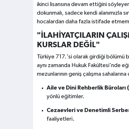
ikinci lisansına devam ettiğini söyley
dokunmalı, sadece kendi alanımızla sını
hocalardan daha fazla istifade etmemiş
"İLAHİYATÇILARIN ÇALI
KURSLAR DEĞİL"
Türkiye 717.'si olarak girdiği bölümü bi
aynı zamanda Hukuk Fakültesi'nde eği
mezunlarının geniş çalışma sahalarına 
Aile ve Dini Rehberlik Büroları
yönlü eğitimler.
Cezaevleri ve Denetimli Serbes
faaliyetleri.