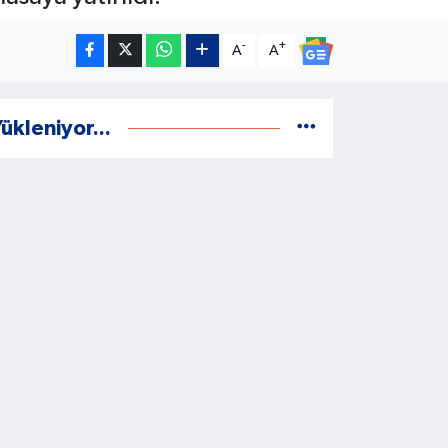
-
+
A
A
ükleniyor...