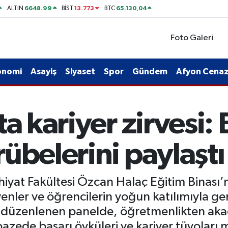
6648.99
13.773
65.130,04
ALTIN
BİST
BTC
Foto Galeri
onomi
Asayiş
Siyaset
Spor
Gündem
Afyon Cenaze
a kariyer zirvesi: 
übelerini paylaştı
ahiyat Fakültesi Özcan Halaç Eğitim Binası
enler ve öğrencilerin yoğun katılımıyla gerç
düzenlenen panelde, öğretmenlikten aka
azede başarı öyküleri ve kariyer tüyoları m