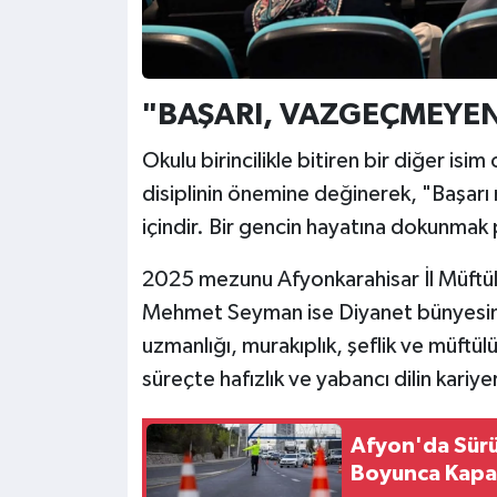
"BAŞARI, VAZGEÇMEYEN
Okulu birincilikle bitiren bir diğer 
disiplinin önemine değinerek, "Başar
içindir. Bir gencin hayatına dokunmak
2025 mezunu Afyonkarahisar İl Müftü
Mehmet Seyman ise Diyanet bünyesinde
uzmanlığı, murakıplık, şeflik ve müftü
süreçte hafızlık ve yabancı dilin kariye
Afyon'da Sürüc
Boyunca Kapal