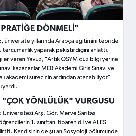
 PRATİĞE DÖNMELİ"
niversite yıllarında Arapça eğitimini teoride
 tercümanlık yaparak pekiştirdiğini anlattı.
lgiler veren Yavuz, "Artık ÖSYM düz bilgi yerine
Sınavı kazananlar MEB Akademi Giriş Sınavı ve
alı akademi sürecinin ardından atanabiliyor"
uyardı.
 "ÇOK YÖNLÜLÜK" VURGUSU
t Üniversitesi Arş. Gör. Merve Sarıtaş
encilerin 1. sınıftan itibaren dil ve ALES
lirtti. Kendisinin de şu an Sosyoloji bölümünde