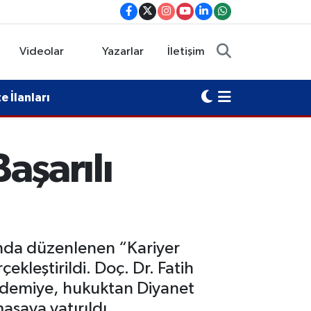
Videolar
Yazarlar
İletişim
 İlanları
Başarılı
’nda düzenlenen “Kariyer
ekleştirildi. Doç. Dr. Fatih
demiye, hukuktan Diyanet
asaya yatırıldı.