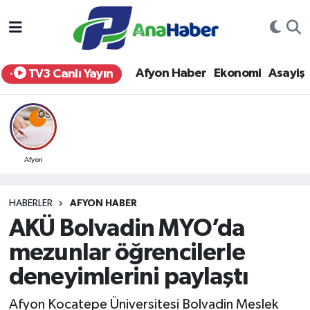
Yurt Haber
Afyonkarahisar Nöbetçi Eczaneler
Afyon Haber
Ekonomi
Asayiş
TV3 Canlı Yayın
Afyon Haber
Afyonkarahisar Hava Durumu
Ekonomi
Afyonkarahisar Namaz Vakitleri
Siyaset
Afyonkarahisar Trafik Yoğunluk Haritası
Afyon
Spor
Süper Lig Puan Durumu ve Fikstür
HABERLER
AFYON HABER
AKÜ Bolvadin MYO’da
Eğitim
Tüm Manşetler
mezunlar öğrencilerle
Sağlık
Son Dakika Haberleri
deneyimlerini paylaştı
Teknoloji
Haber Arşivi
Afyon Kocatepe Üniversitesi Bolvadin Meslek