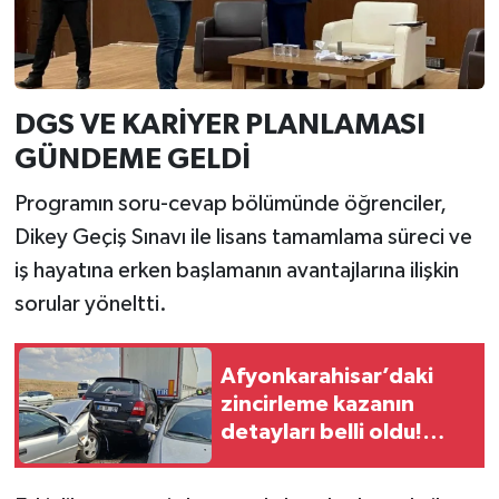
DGS VE KARİYER PLANLAMASI
GÜNDEME GELDİ
Programın soru-cevap bölümünde öğrenciler,
Dikey Geçiş Sınavı ile lisans tamamlama süreci ve
iş hayatına erken başlamanın avantajlarına ilişkin
sorular yöneltti.
Afyonkarahisar’daki
zincirleme kazanın
detayları belli oldu!
Anız yangını 13 aracı
birbirine kattı