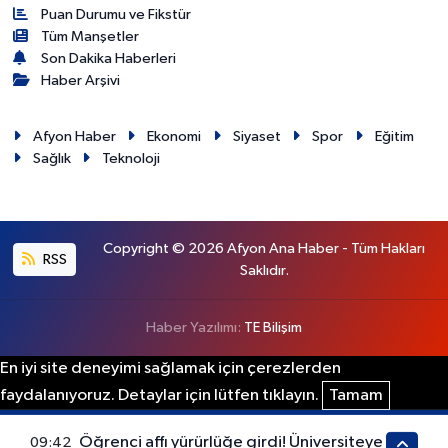
Puan Durumu ve Fikstür
Tüm Manşetler
Son Dakika Haberleri
Haber Arşivi
Afyon Haber
Ekonomi
Siyaset
Spor
Eğitim
Sağlık
Teknoloji
Copyright © 2026 Afyon Ana Haber - Tüm Hakları
RSS
Saklıdır.
Haber Yazılımı:
TE Bilişim
En iyi site deneyimi sağlamak için çerezlerden
faydalanıyoruz. Detaylar için lütfen tıklayın.
Tamam
Öğrenci affı yürürlüğe girdi! Üniversiteye
09:42