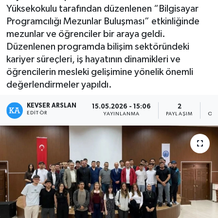
Yüksekokulu tarafından düzenlenen “Bilgisayar
Kültür - Sanat
Programcılığı Mezunlar Buluşması” etkinliğinde
mezunlar ve öğrenciler bir araya geldi.
Yaşam
Düzenlenen programda bilişim sektöründeki
kariyer süreçleri, iş hayatının dinamikleri ve
öğrencilerin mesleki gelişimine yönelik önemli
değerlendirmeler yapıldı.
KEVSER ARSLAN
15.05.2026 - 15:06
2
EDITÖR
YAYINLANMA
PAYLAŞIM
OK