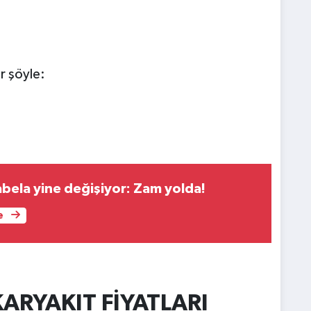
r şöyle:
abela yine değişiyor: Zam yolda!
e
RYAKIT FİYATLARI