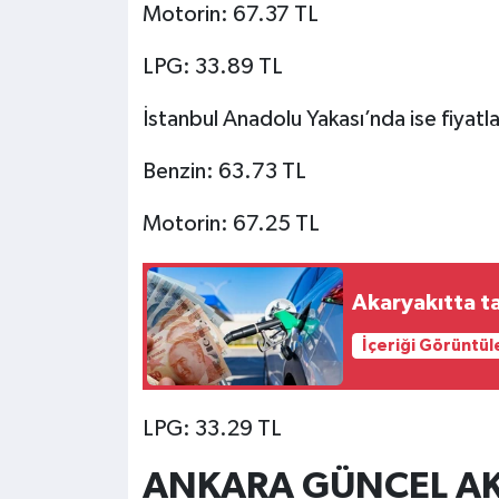
Motorin: 67.37 TL
LPG: 33.89 TL
İstanbul Anadolu Yakası’nda ise fiyatla
Benzin: 63.73 TL
Motorin: 67.25 TL
Akaryakıtta t
İçeriği Görüntül
LPG: 33.29 TL
ANKARA GÜNCEL AKA