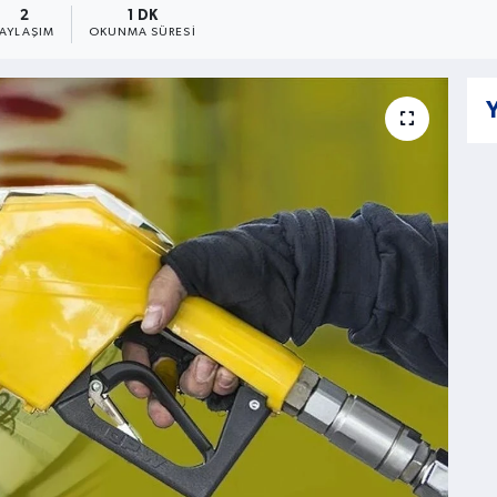
2
1 DK
PAYLAŞIM
OKUNMA SÜRESI
Y