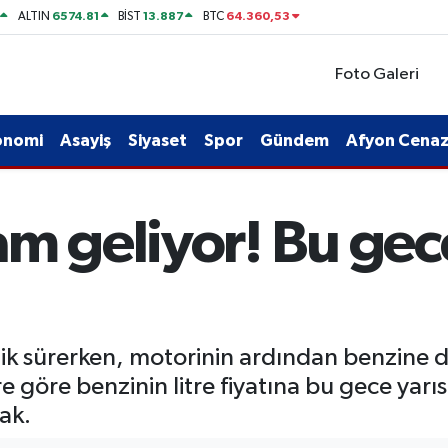
6574.81
13.887
64.360,53
ALTIN
BİST
BTC
Foto Galeri
onomi
Asayiş
Siyaset
Spor
Gündem
Afyon Cenaze
m geliyor! Bu gece
ilik sürerken, motorinin ardından benzine d
e göre benzinin litre fiyatına bu gece yarı
ak.