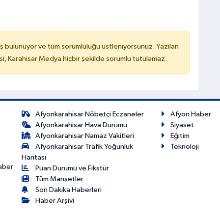
ş bulunuyor ve tüm sorumluluğu üstleniyorsunuz. Yazılan
, Karahisar Medya hiçbir şekilde sorumlu tutulamaz.
Afyonkarahisar Nöbetçi Eczaneler
Afyon Haber
Afyonkarahisar Hava Durumu
Siyaset
Afyonkarahisar Namaz Vakitleri
Eğitim
Afyonkarahisar Trafik Yoğunluk
Teknoloji
Haritası
haber
Puan Durumu ve Fikstür
Tüm Manşetler
Son Dakika Haberleri
Haber Arşivi