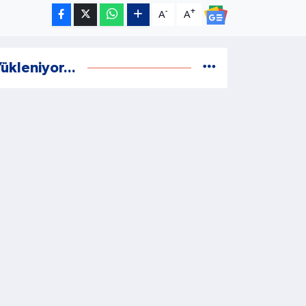
-
+
A
A
ükleniyor...