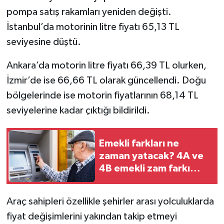
pompa satış rakamları yeniden değişti.
İstanbul’da motorinin litre fiyatı 65,13 TL
seviyesine düştü.
Ankara’da motorin litre fiyatı 66,39 TL olurken,
İzmir’de ise 66,66 TL olarak güncellendi. Doğu
bölgelerinde ise motorin fiyatlarının 68,14 TL
seviyelerine kadar çıktığı bildirildi.
Emekli farkları ne
zaman yatacak? 4A ve
4B emekli zam farkı
hangi tarihte hesaplara
yatacak?
Araç sahipleri özellikle şehirler arası yolculuklarda
fiyat değişimlerini yakından takip etmeyi