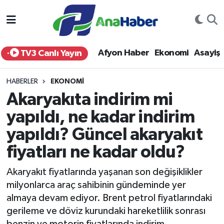
Yurt Haber
Afyonkarahisar Nöbetçi Eczaneler
Afyon Haber
Ekonomi
Asayiş
TV3 Canlı Yayın
Afyon Haber
Afyonkarahisar Hava Durumu
HABERLER
EKONOMI
Ekonomi
Afyonkarahisar Namaz Vakitleri
Akaryakıta indirim mi
yapıldı, ne kadar indirim
Siyaset
Afyonkarahisar Trafik Yoğunluk Haritası
yapıldı? Güncel akaryakıt
Spor
Süper Lig Puan Durumu ve Fikstür
fiyatları ne kadar oldu?
Eğitim
Tüm Manşetler
Akaryakıt fiyatlarında yaşanan son değişiklikler
milyonlarca araç sahibinin gündeminde yer
Sağlık
Son Dakika Haberleri
almaya devam ediyor. Brent petrol fiyatlarındaki
gerileme ve döviz kurundaki hareketlilik sonrası
Teknoloji
Haber Arşivi
benzin ve motorin fiyatlarında indirim