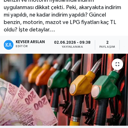
uygulanması dikkat çekti. Peki, akaryakıta indirim
Kültür - Sanat
mi yapıldı, ne kadar indirim yapıldı? Güncel
benzin, motorin, mazot ve LPG fiyatları kaç TL
Yaşam
oldu? İşte detaylar...
KEVSER ARSLAN
02.06.2026 - 09:38
2
EDITÖR
YAYINLANMA
PAYLAŞIM
O