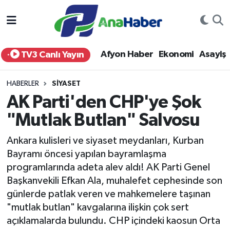
Yurt Haber
Afyonkarahisar Nöbetçi Eczaneler
Afyon Haber
Ekonomi
Asayiş
TV3 Canlı Yayın
Afyon Haber
Afyonkarahisar Hava Durumu
HABERLER
SIYASET
Ekonomi
Afyonkarahisar Namaz Vakitleri
AK Parti'den CHP'ye Şok
"Mutlak Butlan" Salvosu
Siyaset
Afyonkarahisar Trafik Yoğunluk Haritası
Ankara kulisleri ve siyaset meydanları, Kurban
Spor
Süper Lig Puan Durumu ve Fikstür
Bayramı öncesi yapılan bayramlaşma
programlarında adeta alev aldı! AK Parti Genel
Eğitim
Tüm Manşetler
Başkanvekili Efkan Ala, muhalefet cephesinde son
günlerde patlak veren ve mahkemelere taşınan
Sağlık
Son Dakika Haberleri
"mutlak butlan" kavgalarına ilişkin çok sert
açıklamalarda bulundu. CHP içindeki kaosun Orta
Teknoloji
Haber Arşivi