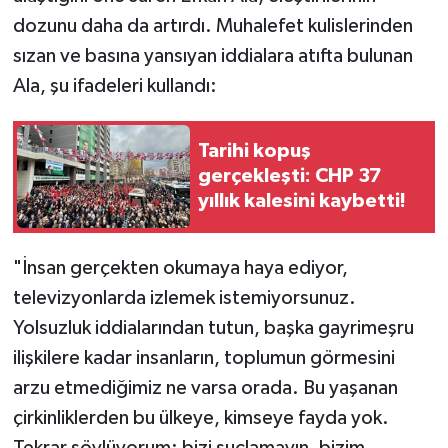
dozunu daha da artırdı. Muhalefet kulislerinden
sızan ve basına yansıyan iddialara atıfta bulunan
Ala, şu ifadeleri kullandı:
Tarihi kopuş
gerçekleşti: CHP 37
yıllık kalesini kaybetti!
"İnsan gerçekten okumaya haya ediyor,
televizyonlarda izlemek istemiyorsunuz.
Yolsuzluk iddialarından tutun, başka gayrimeşru
ilişkilere kadar insanların, toplumun görmesini
arzu etmediğimiz ne varsa orada. Bu yaşanan
çirkinliklerden bu ülkeye, kimseye fayda yok.
Tekrar söylüyorum; bizi suçlamayın, bizim