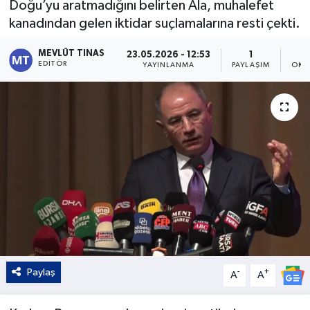
Doğu’yu aratmadığını belirten Ala, muhalefet
kanadından gelen iktidar suçlamalarına resti çekti.
Kültür - Sanat
MEVLÜT TINAS
23.05.2026 - 12:53
1
Yaşam
EDITÖR
YAYINLANMA
PAYLAŞIM
OKU
Paylaş
-
+
A
A