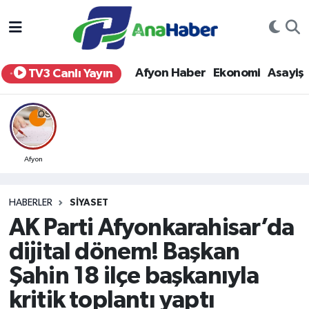
Yurt Haber
Afyonkarahisar Nöbetçi Eczaneler
Afyon Haber
Ekonomi
Asayiş
TV3 Canlı Yayın
Afyon Haber
Afyonkarahisar Hava Durumu
Ekonomi
Afyonkarahisar Namaz Vakitleri
Siyaset
Afyonkarahisar Trafik Yoğunluk Haritası
Afyon
Spor
Süper Lig Puan Durumu ve Fikstür
HABERLER
SIYASET
AK Parti Afyonkarahisar’da
Eğitim
Tüm Manşetler
dijital dönem! Başkan
Sağlık
Son Dakika Haberleri
Şahin 18 ilçe başkanıyla
kritik toplantı yaptı
Teknoloji
Haber Arşivi