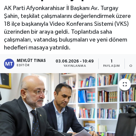
AK Parti Afyonkarahisar İl Başkanı Av. Turgay
Kültür - Sanat
Şahin, teşkilat çalışmalarını değerlendirmek üzere
18 ilçe başkanıyla Video Konferans Sistemi (VKS)
Yaşam
üzerinden bir araya geldi. Toplantıda saha
çalışmaları, vatandaş buluşmaları ve yeni dönem
hedefleri masaya yatırıldı.
MEVLÜT TINAS
03.06.2026 - 10:49
1
EDITÖR
YAYINLANMA
PAYLAŞIM
OK