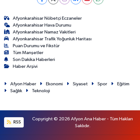
Afyonkarahisar Nöbetçi Eczaneler
Afyonkarahisar Hava Durumu
Afyonkarahisar Namaz Vakitleri
Afyonkarahisar Trafik Yoğunluk Haritası
Puan Durumu ve Fikstür
Tüm Manşetler
Son Dakika Haberleri
Haber Arşivi
Afyon Haber
Ekonomi
Siyaset
Spor
Eğitim
Sağlık
Teknoloji
Copyright © 2026 Afyon Ana Haber - Tüm Hakları
RSS
Saklıdır.