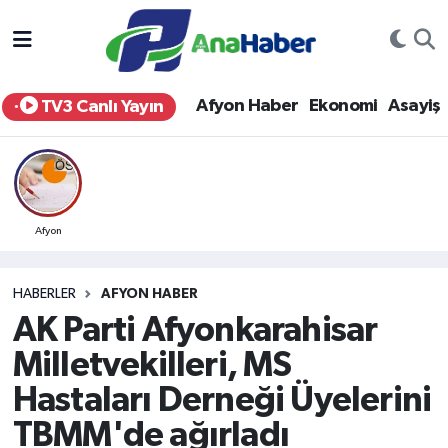
Yurt Haber
Afyonkarahisar Nöbetçi Eczaneler
Afyon Haber
Ekonomi
Asayiş
TV3 Canlı Yayın
Afyon Haber
Afyonkarahisar Hava Durumu
Ekonomi
Afyonkarahisar Namaz Vakitleri
Siyaset
Afyonkarahisar Trafik Yoğunluk Haritası
Afyon
Spor
Süper Lig Puan Durumu ve Fikstür
HABERLER
AFYON HABER
AK Parti Afyonkarahisar
Eğitim
Tüm Manşetler
Milletvekilleri, MS
Sağlık
Son Dakika Haberleri
Hastaları Derneği Üyelerini
TBMM'de ağırladı
Teknoloji
Haber Arşivi