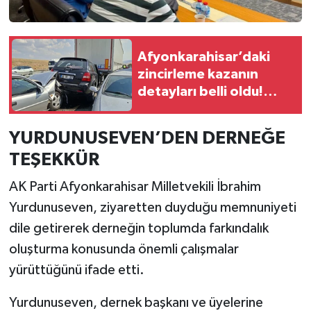
Afyonkarahisar’daki
zincirleme kazanın
detayları belli oldu!
Anız yangını 13 aracı
birbirine kattı
YURDUNUSEVEN’DEN DERNEĞE
TEŞEKKÜR
AK Parti Afyonkarahisar Milletvekili İbrahim
Yurdunuseven, ziyaretten duyduğu memnuniyeti
dile getirerek derneğin toplumda farkındalık
oluşturma konusunda önemli çalışmalar
yürüttüğünü ifade etti.
Yurdunuseven, dernek başkanı ve üyelerine