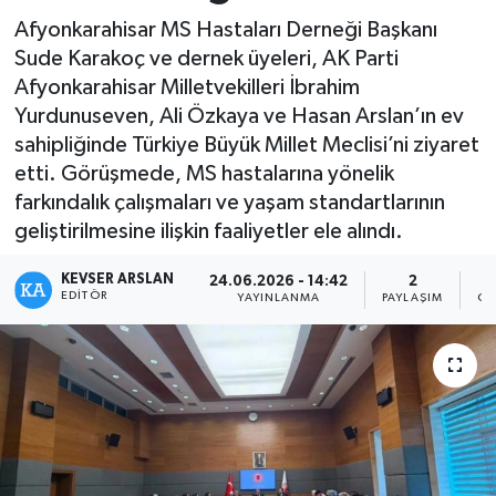
Afyonkarahisar MS Hastaları Derneği Başkanı
Kültür - Sanat
Sude Karakoç ve dernek üyeleri, AK Parti
Afyonkarahisar Milletvekilleri İbrahim
Yaşam
Yurdunuseven, Ali Özkaya ve Hasan Arslan’ın ev
sahipliğinde Türkiye Büyük Millet Meclisi’ni ziyaret
etti. Görüşmede, MS hastalarına yönelik
farkındalık çalışmaları ve yaşam standartlarının
geliştirilmesine ilişkin faaliyetler ele alındı.
KEVSER ARSLAN
24.06.2026 - 14:42
2
EDITÖR
YAYINLANMA
PAYLAŞIM
OK