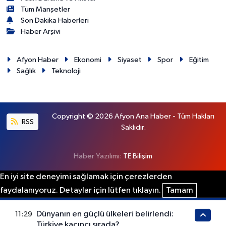
Tüm Manşetler
Son Dakika Haberleri
Haber Arşivi
Afyon Haber
Ekonomi
Siyaset
Spor
Eğitim
Sağlık
Teknoloji
Copyright © 2026 Afyon Ana Haber - Tüm Hakları
RSS
Saklıdır.
Haber Yazılımı:
TE Bilişim
En iyi site deneyimi sağlamak için çerezlerden
faydalanıyoruz. Detaylar için lütfen tıklayın.
Tamam
Dünyanın en güçlü ülkeleri belirlendi:
11:29
Türkiye kaçıncı sırada?