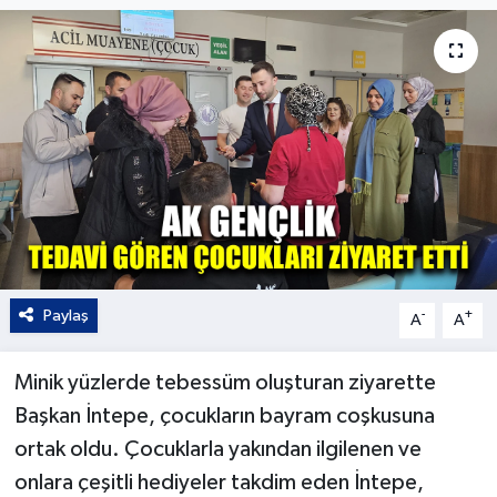
Kültür - Sanat
Yaşam
Paylaş
-
+
A
A
Minik yüzlerde tebessüm oluşturan ziyarette
Başkan İntepe, çocukların bayram coşkusuna
ortak oldu. Çocuklarla yakından ilgilenen ve
onlara çeşitli hediyeler takdim eden İntepe,