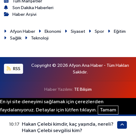
Tüm Manşetler
Son Dakika Haberleri
Haber Arşivi
Afyon Haber
Ekonomi
Siyaset
Spor
Eğitim
Sağlık
Teknoloji
Copyright © 2026 Afyon Ana Haber - Tüm Hakları
RSS
Saklıdır.
Haber Yazılımı:
TE Bilişim
En iyi site deneyimi sağlamak için çerezlerden
faydalanıyoruz. Detaylar için lütfen tıklayın.
Tamam
Hakan Çelebi kimdir, kaç yaşında, nereli?
10:17
Hakan Çelebi sevgilisi kim?