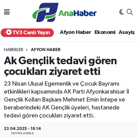
Yurt Haber
Afyonkarahisar Nöbetçi Eczaneler
Afyon Haber
Ekonomi
Asayiş
TV3 Canlı Yayın
Afyon Haber
Afyonkarahisar Hava Durumu
HABERLER
AFYON HABER
Ekonomi
Afyonkarahisar Namaz Vakitleri
Ak Gençlik tedavi gören
çocukları ziyaret etti
Siyaset
Afyonkarahisar Trafik Yoğunluk Haritası
23 Nisan Ulusal Egemenlik ve Çocuk Bayramı
Spor
Süper Lig Puan Durumu ve Fikstür
etkinlikleri kapsamında AK Parti Afyonkarahisar İl
Gençlik Kolları Başkanı Mehmet Emin İntepe ve
Eğitim
Tüm Manşetler
beraberindeki AK Gençlik üyeleri, hastanede
tedavi gören çocukları ziyaret etti.
Sağlık
Son Dakika Haberleri
23.04.2025 - 16:14
Teknoloji
Haber Arşivi
YAYINLANMA