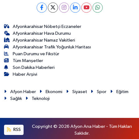
Afyonkarahisar Nöbetçi Eczaneler
Afyonkarahisar Hava Durumu
Afyonkarahisar Namaz Vakitleri
Afyonkarahisar Trafik Yoğunluk Haritası
Puan Durumu ve Fikstür
Tüm Manşetler
Son Dakika Haberleri
Haber Arşivi
Afyon Haber
Ekonomi
Siyaset
Spor
Eğitim
Sağlık
Teknoloji
Copyright © 2026 Afyon Ana Haber - Tüm Hakları
RSS
Saklıdır.