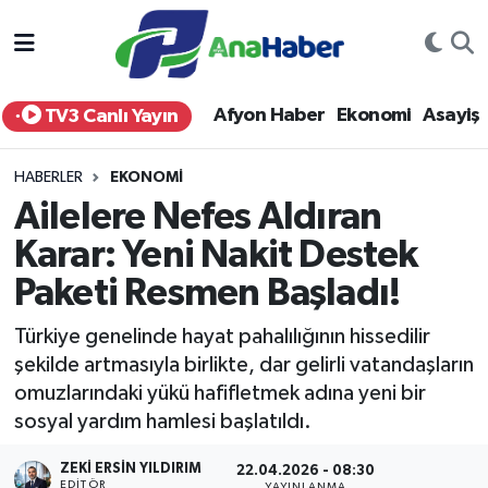
Yurt Haber
Afyonkarahisar Nöbetçi Eczaneler
Afyon Haber
Ekonomi
Asayiş
TV3 Canlı Yayın
Afyon Haber
Afyonkarahisar Hava Durumu
HABERLER
EKONOMI
Ekonomi
Afyonkarahisar Namaz Vakitleri
Ailelere Nefes Aldıran
Karar: Yeni Nakit Destek
Siyaset
Afyonkarahisar Trafik Yoğunluk Haritası
Paketi Resmen Başladı!
Spor
Süper Lig Puan Durumu ve Fikstür
Türkiye genelinde hayat pahalılığının hissedilir
Eğitim
Tüm Manşetler
şekilde artmasıyla birlikte, dar gelirli vatandaşların
omuzlarındaki yükü hafifletmek adına yeni bir
Sağlık
Son Dakika Haberleri
sosyal yardım hamlesi başlatıldı.
ZEKI ERSIN YILDIRIM
Teknoloji
Haber Arşivi
22.04.2026 - 08:30
EDITÖR
YAYINLANMA