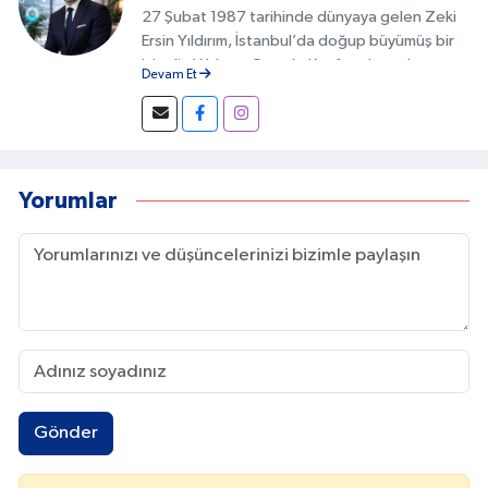
27 Şubat 1987 tarihinde dünyaya gelen Zeki
Ersin Yıldırım, İstanbul’da doğup büyümüş bir
isimdir. Yıldırım, Google Keşfet alanında
Devam Et
geliştirdiği özgün yöntemlerle Türkiye’de bu
alanda fark yaratan isimlerden biri olmuştur.
İçeriklerin doğru başlıklarla hazırlanması,
görsel uyumun sağlanması ve kullanıcı
davranışlarının analiz edilmesi gibi detaylar, bu
Yorumlar
başarının temelini oluşturur.
Gönder