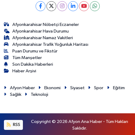
Afyonkarahisar Nöbetçi Eczaneler
Afyonkarahisar Hava Durumu
Afyonkarahisar Namaz Vakitleri
Afyonkarahisar Trafik Yoğunluk Haritası
Puan Durumu ve Fikstür
Tüm Manşetler
Son Dakika Haberleri
Haber Arşivi
Afyon Haber
Ekonomi
Siyaset
Spor
Eğitim
Sağlık
Teknoloji
Copyright © 2026 Afyon Ana Haber - Tüm Hakları
RSS
Saklıdır.