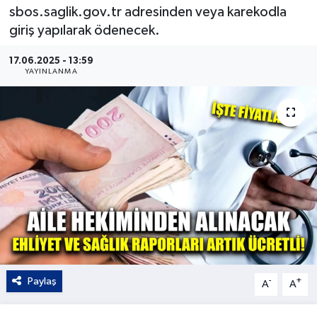
sbos.saglik.gov.tr adresinden veya karekodla
Kültür - Sanat
giriş yapılarak ödenecek.
Yaşam
17.06.2025 - 13:59
YAYINLANMA
Paylaş
-
+
A
A