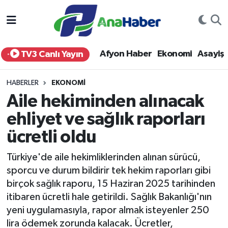
Yurt Haber
Afyonkarahisar Nöbetçi Eczaneler
Afyon Haber
Ekonomi
Asayiş
TV3 Canlı Yayın
Afyon Haber
Afyonkarahisar Hava Durumu
HABERLER
EKONOMI
Ekonomi
Afyonkarahisar Namaz Vakitleri
Aile hekiminden alınacak
ehliyet ve sağlık raporları
Siyaset
Afyonkarahisar Trafik Yoğunluk Haritası
ücretli oldu
Spor
Süper Lig Puan Durumu ve Fikstür
Türkiye'de aile hekimliklerinden alınan sürücü,
Eğitim
Tüm Manşetler
sporcu ve durum bildirir tek hekim raporları gibi
birçok sağlık raporu, 15 Haziran 2025 tarihinden
Sağlık
Son Dakika Haberleri
itibaren ücretli hale getirildi. Sağlık Bakanlığı'nın
yeni uygulamasıyla, rapor almak isteyenler 250
Teknoloji
Haber Arşivi
lira ödemek zorunda kalacak. Ücretler,