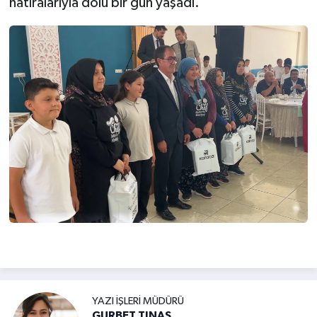
hatıralarıyla dolu bir gün yaşadı.
YAZI İŞLERI MÜDÜRÜ
GURBET TINAS