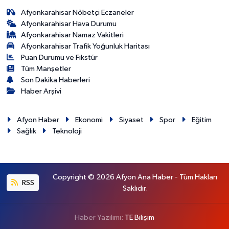
Afyonkarahisar Nöbetçi Eczaneler
Afyonkarahisar Hava Durumu
Afyonkarahisar Namaz Vakitleri
Afyonkarahisar Trafik Yoğunluk Haritası
Puan Durumu ve Fikstür
Tüm Manşetler
Son Dakika Haberleri
Haber Arşivi
Afyon Haber
Ekonomi
Siyaset
Spor
Eğitim
Sağlık
Teknoloji
Copyright © 2026 Afyon Ana Haber - Tüm Hakları
RSS
Saklıdır.
Haber Yazılımı:
TE Bilişim