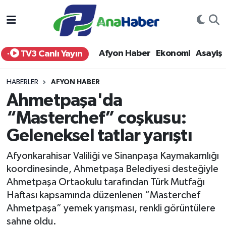
Yurt Haber
Afyonkarahisar Nöbetçi Eczaneler
Afyon Haber
Ekonomi
Asayiş
TV3 Canlı Yayın
Afyon Haber
Afyonkarahisar Hava Durumu
HABERLER
AFYON HABER
Ekonomi
Afyonkarahisar Namaz Vakitleri
Ahmetpaşa'da
“Masterchef” coşkusu:
Siyaset
Afyonkarahisar Trafik Yoğunluk Haritası
Geleneksel tatlar yarıştı
Spor
Süper Lig Puan Durumu ve Fikstür
Afyonkarahisar Valiliği ve Sinanpaşa Kaymakamlığı
Eğitim
Tüm Manşetler
koordinesinde, Ahmetpaşa Belediyesi desteğiyle
Ahmetpaşa Ortaokulu tarafından Türk Mutfağı
Sağlık
Son Dakika Haberleri
Haftası kapsamında düzenlenen “Masterchef
Ahmetpaşa” yemek yarışması, renkli görüntülere
Teknoloji
Haber Arşivi
sahne oldu.