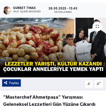
Kültür - Sanat
GURBET TINAS
26.05.2025 - 15:43
YAZI İŞLERI MÜDÜRÜ
YAYINLANMA
Yaşam
Paylaş
-
+
A
A
"Masterchef Ahmetpaşa" Yarışması
Geleneksel Lezzetleri Gün Yüzüne Çıkardı