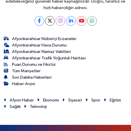
edebileceğiniz güvenilir haber kaynağınızdır. Doğru, tarafsız ve
hızlı haberciliğin adresi.
Afyonkarahisar Nöbetçi Eczaneler
Afyonkarahisar Hava Durumu
Afyonkarahisar Namaz Vakitleri
Afyonkarahisar Trafik Yoğunluk Haritası
Puan Durumu ve Fikstür
Tüm Manşetler
Son Dakika Haberleri
Haber Arşivi
Afyon Haber
Ekonomi
Siyaset
Spor
Eğitim
Sağlık
Teknoloji