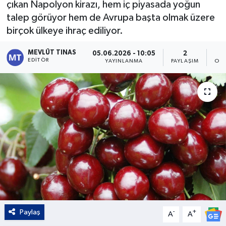
çıkan Napolyon kirazı, hem iç piyasada yoğun
talep görüyor hem de Avrupa başta olmak üzere
Kültür - Sanat
birçok ülkeye ihraç ediliyor.
Yaşam
MEVLÜT TINAS
05.06.2026 - 10:05
2
EDITÖR
YAYINLANMA
PAYLAŞIM
OKU
Paylaş
-
+
A
A