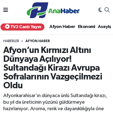
Yurt Haber
Afyonkarahisar Nöbetçi Eczaneler
Afyon Haber
Ekonomi
Asayiş
TV3 Canlı Yayın
Afyon Haber
Afyonkarahisar Hava Durumu
HABERLER
AFYON HABER
Ekonomi
Afyonkarahisar Namaz Vakitleri
Afyon’un Kırmızı Altını
Dünyaya Açılıyor!
Siyaset
Afyonkarahisar Trafik Yoğunluk Haritası
Sultandağı Kirazı Avrupa
Spor
Süper Lig Puan Durumu ve Fikstür
Sofralarının Vazgeçilmezi
Eğitim
Tüm Manşetler
Oldu
Afyonkarahisar’ın dünyaca ünlü Sultandağı kirazı,
Sağlık
Son Dakika Haberleri
bu yıl da üreticinin yüzünü güldürmeye
hazırlanıyor. Aroma, renk ve dayanıklılığıyla öne
Teknoloji
Haber Arşivi