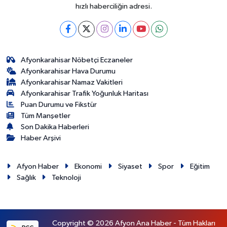
hızlı haberciliğin adresi.
Afyonkarahisar Nöbetçi Eczaneler
Afyonkarahisar Hava Durumu
Afyonkarahisar Namaz Vakitleri
Afyonkarahisar Trafik Yoğunluk Haritası
Puan Durumu ve Fikstür
Tüm Manşetler
Son Dakika Haberleri
Haber Arşivi
Afyon Haber
Ekonomi
Siyaset
Spor
Eğitim
Sağlık
Teknoloji
Copyright © 2026 Afyon Ana Haber - Tüm Hakları