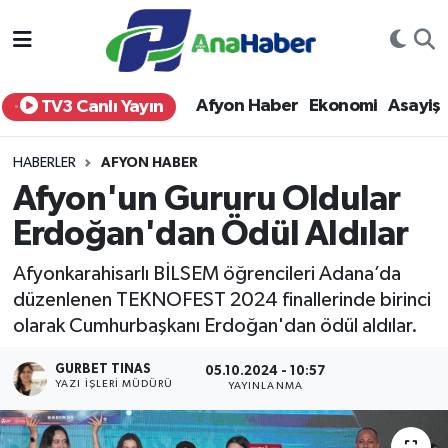
Yurt Haber
Afyonkarahisar Nöbetçi Eczaneler
Afyon Haber
Ekonomi
Asayiş
TV3 Canlı Yayın
Afyon Haber
Afyonkarahisar Hava Durumu
HABERLER
AFYON HABER
Ekonomi
Afyonkarahisar Namaz Vakitleri
Afyon'un Gururu Oldular
Erdoğan'dan Ödül Aldılar
Siyaset
Afyonkarahisar Trafik Yoğunluk Haritası
Afyonkarahisarlı BİLSEM öğrencileri Adana’da
Spor
Süper Lig Puan Durumu ve Fikstür
düzenlenen TEKNOFEST 2024 finallerinde birinci
olarak Cumhurbaşkanı Erdoğan'dan ödül aldılar.
Eğitim
Tüm Manşetler
GURBET TINAS
05.10.2024 - 10:57
Sağlık
Son Dakika Haberleri
YAZI İŞLERI MÜDÜRÜ
YAYINLANMA
Teknoloji
Haber Arşivi