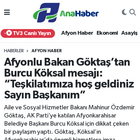
Yurt Haber
Afyonkarahisar Nöbetçi Eczaneler
Afyon Haber
Ekonomi
Asayiş
TV3 Canlı Yayın
Afyon Haber
Afyonkarahisar Hava Durumu
HABERLER
AFYON HABER
Ekonomi
Afyonkarahisar Namaz Vakitleri
Afyonlu Bakan Göktaş’tan
Burcu Köksal mesajı:
Siyaset
Afyonkarahisar Trafik Yoğunluk Haritası
“Teşkilatımıza hoş geldiniz
Spor
Süper Lig Puan Durumu ve Fikstür
Sayın Başkanım”
Eğitim
Tüm Manşetler
Aile ve Sosyal Hizmetler Bakanı Mahinur Özdemir
Göktaş, AK Parti’ye katılan Afyonkarahisar
Sağlık
Son Dakika Haberleri
Belediye Başkanı Burcu Köksal için dikkat çeken
bir paylaşım yaptı. Göktaş, Köksal’ın
Teknoloji
Haber Arşivi
Afyonkarahisar’da önemli hizmetlere imza