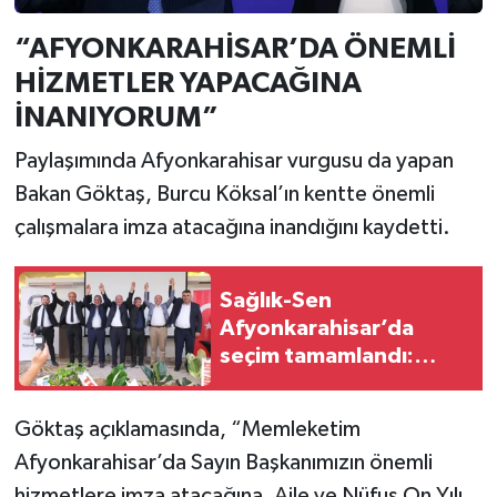
“AFYONKARAHİSAR’DA ÖNEMLİ
HİZMETLER YAPACAĞINA
İNANIYORUM”
Paylaşımında Afyonkarahisar vurgusu da yapan
Bakan Göktaş, Burcu Köksal’ın kentte önemli
çalışmalara imza atacağına inandığını kaydetti.
Sağlık-Sen
Afyonkarahisar’da
seçim tamamlandı:
Abdülkadir Hız güven
tazeledi
Göktaş açıklamasında, “Memleketim
Afyonkarahisar’da Sayın Başkanımızın önemli
hizmetlere imza atacağına, Aile ve Nüfus On Yılı