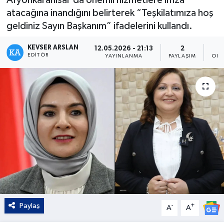
atacağına inandığını belirterek “Teşkilatımıza hoş
Kültür - Sanat
geldiniz Sayın Başkanım” ifadelerini kullandı.
Yaşam
KEVSER ARSLAN
12.05.2026 - 21:13
2
EDITÖR
YAYINLANMA
PAYLAŞIM
OKU
Paylaş
-
+
A
A