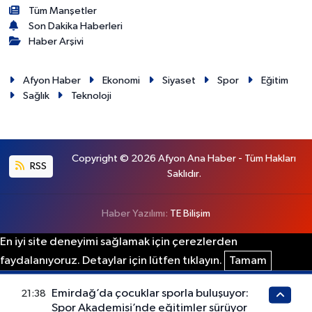
Tüm Manşetler
Son Dakika Haberleri
Haber Arşivi
Afyon Haber
Ekonomi
Siyaset
Spor
Eğitim
Sağlık
Teknoloji
Copyright © 2026 Afyon Ana Haber - Tüm Hakları
RSS
Saklıdır.
Haber Yazılımı:
TE Bilişim
En iyi site deneyimi sağlamak için çerezlerden
faydalanıyoruz. Detaylar için lütfen tıklayın.
Tamam
Emirdağ’da çocuklar sporla buluşuyor:
21:38
Spor Akademisi’nde eğitimler sürüyor