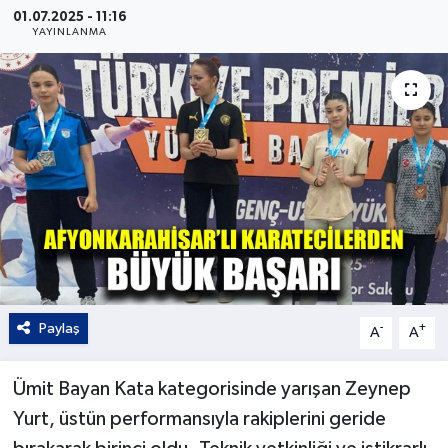
01.07.2025 - 11:16
YAYINLANMA
Kültür - Sanat
Yaşam
Paylaş
-
+
A
A
Ümit Bayan Kata kategorisinde yarışan Zeynep
Yurt, üstün performansıyla rakiplerini geride