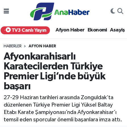
Yurt Haber
Afyonkarahisar Nöbetçi Eczaneler
Afyon Haber
Ekonomi
Asayiş
TV3 Canlı Yayın
Afyon Haber
Afyonkarahisar Hava Durumu
HABERLER
AFYON HABER
Ekonomi
Afyonkarahisar Namaz Vakitleri
Afyonkarahisarlı
Karatecilerden Türkiye
Siyaset
Afyonkarahisar Trafik Yoğunluk Haritası
Premier Ligi’nde büyük
Spor
Süper Lig Puan Durumu ve Fikstür
başarı
Eğitim
Tüm Manşetler
27-29 Haziran tarihleri arasında Zonguldak’ta
düzenlenen Türkiye Premier Ligi Yüksel Baltay
Sağlık
Son Dakika Haberleri
Etabı Karate Şampiyonası’nda Afyonkarahisar’ı
temsil eden sporcular önemli başarılara imza attı.
Teknoloji
Haber Arşivi