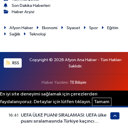
Son Dakika Haberleri
Haber Arşivi
Afyon Haber
Ekonomi
Siyaset
Spor
Eğitim
Sağlık
Teknoloji
Copyright © 2026 Afyon Ana Haber - Tüm Hakları
RSS
Saklıdır.
Haber Yazılımı:
TE Bilişim
En iyi site deneyimi sağlamak için çerezlerden
faydalanıyoruz. Detaylar için lütfen tıklayın.
Tamam
UEFA ÜLKE PUANI SIRALAMASI: UEFA ülke
16:41
puanı sıralamasında Türkiye kaçıncı
sırada?