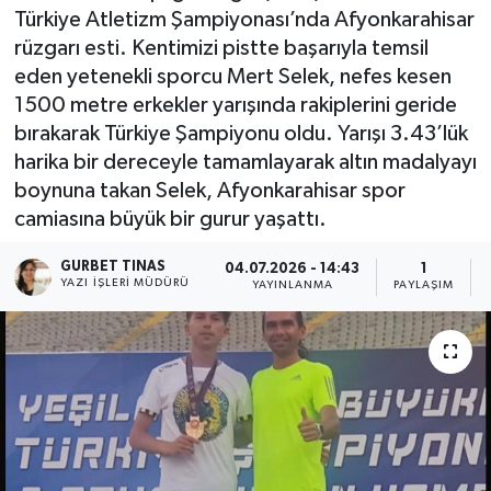
Türkiye Atletizm Şampiyonası’nda Afyonkarahisar
Kültür - Sanat
rüzgarı esti. Kentimizi pistte başarıyla temsil
eden yetenekli sporcu Mert Selek, nefes kesen
Yaşam
1500 metre erkekler yarışında rakiplerini geride
bırakarak Türkiye Şampiyonu oldu. Yarışı 3.43’lük
harika bir dereceyle tamamlayarak altın madalyayı
boynuna takan Selek, Afyonkarahisar spor
camiasına büyük bir gurur yaşattı.
GURBET TINAS
04.07.2026 - 14:43
1
YAZI İŞLERI MÜDÜRÜ
YAYINLANMA
PAYLAŞIM