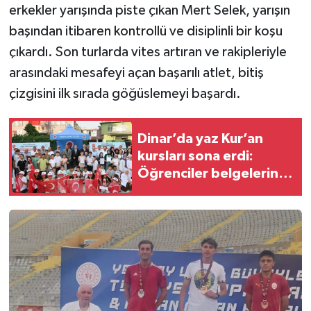
erkekler yarışında piste çıkan Mert Selek, yarışın
başından itibaren kontrollü ve disiplinli bir koşu
çıkardı. Son turlarda vites artıran ve rakipleriyle
arasındaki mesafeyi açan başarılı atlet, bitiş
çizgisini ilk sırada göğüslemeyi başardı.
Dinar’da yaz Kur’an
kursları sona erdi:
Öğrenciler belgelerini
aldı