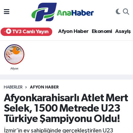
Yurt Haber
Afyonkarahisar Nöbetçi Eczaneler
Afyon Haber
Ekonomi
Asayiş
TV3 Canlı Yayın
Afyon Haber
Afyonkarahisar Hava Durumu
Ekonomi
Afyonkarahisar Namaz Vakitleri
Siyaset
Afyonkarahisar Trafik Yoğunluk Haritası
Afyon
Spor
Süper Lig Puan Durumu ve Fikstür
HABERLER
AFYON HABER
Afyonkarahisarlı Atlet Mert
Eğitim
Tüm Manşetler
Selek, 1500 Metrede U23
Sağlık
Son Dakika Haberleri
Türkiye Şampiyonu Oldu!
Teknoloji
Haber Arşivi
İzmir’in ev sahipliğinde gerçekleştirilen U23