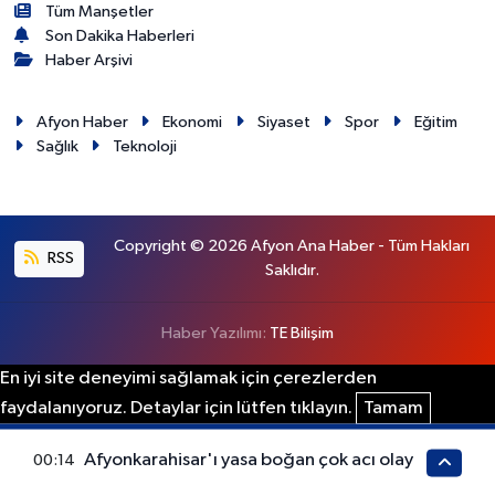
Tüm Manşetler
Son Dakika Haberleri
Haber Arşivi
Afyon Haber
Ekonomi
Siyaset
Spor
Eğitim
Sağlık
Teknoloji
Copyright © 2026 Afyon Ana Haber - Tüm Hakları
RSS
Saklıdır.
Haber Yazılımı:
TE Bilişim
En iyi site deneyimi sağlamak için çerezlerden
faydalanıyoruz. Detaylar için lütfen tıklayın.
Tamam
Afyonkarahisar'ı yasa boğan çok acı olay
00:14