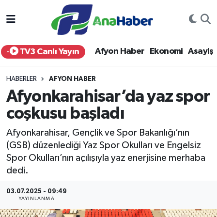
Yurt Haber
Afyonkarahisar Nöbetçi Eczaneler
Afyon Haber
Ekonomi
Asayiş
TV3 Canlı Yayın
Afyon Haber
Afyonkarahisar Hava Durumu
HABERLER
AFYON HABER
Ekonomi
Afyonkarahisar Namaz Vakitleri
Afyonkarahisar’da yaz spor
coşkusu başladı
Siyaset
Afyonkarahisar Trafik Yoğunluk Haritası
Afyonkarahisar, Gençlik ve Spor Bakanlığı’nın
Spor
Süper Lig Puan Durumu ve Fikstür
(GSB) düzenlediği Yaz Spor Okulları ve Engelsiz
Spor Okulları’nın açılışıyla yaz enerjisine merhaba
Eğitim
Tüm Manşetler
dedi.
Sağlık
Son Dakika Haberleri
03.07.2025 - 09:49
YAYINLANMA
Teknoloji
Haber Arşivi