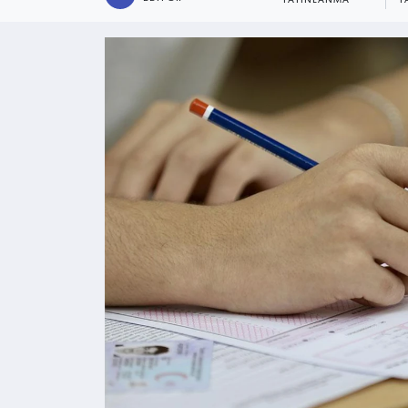
YAYINLANMA
P
Kültür - Sanat
Yaşam