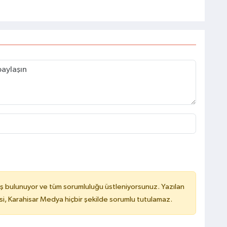
ş bulunuyor ve tüm sorumluluğu üstleniyorsunuz. Yazılan
, Karahisar Medya hiçbir şekilde sorumlu tutulamaz.