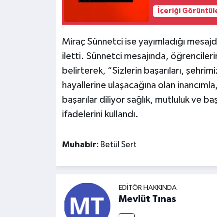
İçeriği Görüntül
Miraç Sünnetci ise yayımladığı mesajda
iletti. Sünnetci mesajında, öğrenciler
belirterek, “Sizlerin başarıları, şehrimi
hayallerine ulaşacağına olan inancımla
başarılar diliyor sağlık, mutluluk ve b
ifadelerini kullandı.
Muhabir:
Betül Sert
EDITÖR HAKKINDA
Mevlüt Tınas