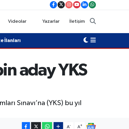
Videolar
Yazarlar
İletişim
 İlanları
bin aday YKS
ları Sınavı’na (YKS) bu yıl
-
+
A
A