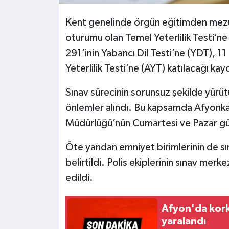
Kent genelinde örgün eğitimden mezun
oturumu olan Temel Yeterlilik Testi’ne 
291’inin Yabancı Dil Testi’ne (YDT), 11 
Yeterlilik Testi’ne (AYT) katılacağı kay
Sınav sürecinin sorunsuz şekilde yürüt
önlemler alındı. Bu kapsamda Afyonkara
Müdürlüğü’nün Cumartesi ve Pazar gün
Öte yandan emniyet birimlerinin de sın
belirtildi. Polis ekiplerinin sınav mer
edildi.
Afyon'da korku
yaralandı