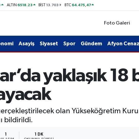
8
6518.23
13.703
64.475,47
ALTIN
BİST
BTC
Foto Galeri
onomi
Asayiş
Siyaset
Spor
Gündem
Afyon Cenaze
ar’da yaklaşık 18 
ayacak
rçekleştirilecek olan Yükseköğretim Kurum
bildirildi.
1
1 DK