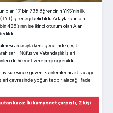
 olan 17 bin 735 öğrencinin YKS’nin ilk
(TYT) gireceği belirtildi. Adaylardan bin
bin 426’sının ise ikinci oturum olan Alan
dedildi.
ülmesi amacıyla kent genelinde çeşitli
hisar İl Nüfus ve Vatandaşlık İşleri
leri de hizmet vereceği öğrenildi.
av süresince güvenlik önlemlerini artıracağı
kezleri çevresinde yoğun tedbir alacağı ifade
tan kaza: İki kamyonet çarpıştı, 2 kişi