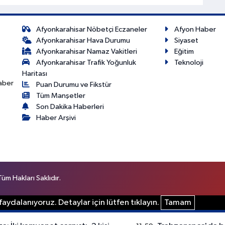
Afyonkarahisar Nöbetçi Eczaneler
Afyon Haber
Afyonkarahisar Hava Durumu
Siyaset
Afyonkarahisar Namaz Vakitleri
Eğitim
Afyonkarahisar Trafik Yoğunluk
Teknoloji
Haritası
haber
Puan Durumu ve Fikstür
Tüm Manşetler
Son Dakika Haberleri
Haber Arşivi
m Hakları Saklıdır.
aydalanıyoruz. Detaylar için lütfen tıklayın.
Tamam