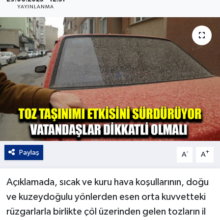
YAYINLANMA
Kültür - Sanat
Yaşam
Paylaş
-
+
A
A
Açıklamada, sıcak ve kuru hava koşullarının, doğu
ve kuzeydoğulu yönlerden esen orta kuvvetteki
rüzgarlarla birlikte çöl üzerinden gelen tozların il