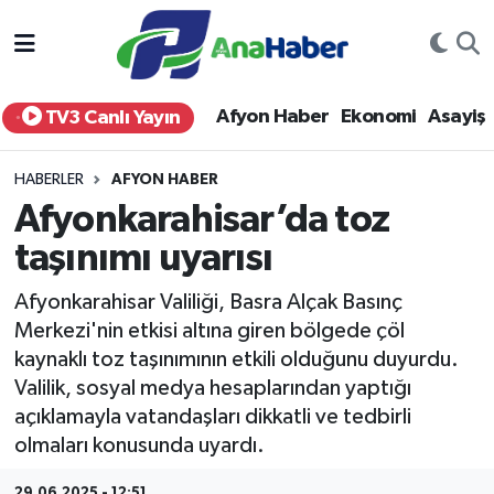
Yurt Haber
Afyonkarahisar Nöbetçi Eczaneler
Afyon Haber
Ekonomi
Asayiş
TV3 Canlı Yayın
Afyon Haber
Afyonkarahisar Hava Durumu
HABERLER
AFYON HABER
Ekonomi
Afyonkarahisar Namaz Vakitleri
Afyonkarahisar’da toz
taşınımı uyarısı
Siyaset
Afyonkarahisar Trafik Yoğunluk Haritası
Afyonkarahisar Valiliği, Basra Alçak Basınç
Spor
Süper Lig Puan Durumu ve Fikstür
Merkezi'nin etkisi altına giren bölgede çöl
kaynaklı toz taşınımının etkili olduğunu duyurdu.
Eğitim
Tüm Manşetler
Valilik, sosyal medya hesaplarından yaptığı
açıklamayla vatandaşları dikkatli ve tedbirli
Sağlık
Son Dakika Haberleri
olmaları konusunda uyardı.
Teknoloji
Haber Arşivi
29.06.2025 - 12:51