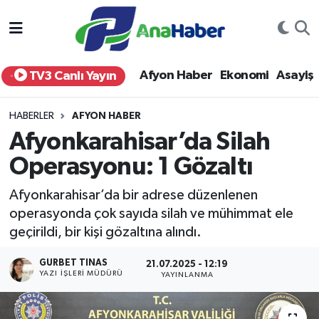
Yurt Haber
Afyonkarahisar Nöbetçi Eczaneler
Afyon Haber
Ekonomi
Asayiş
TV3 Canlı Yayın
Afyon Haber
Afyonkarahisar Hava Durumu
HABERLER
AFYON HABER
Ekonomi
Afyonkarahisar Namaz Vakitleri
Afyonkarahisar’da Silah
Operasyonu: 1 Gözaltı
Siyaset
Afyonkarahisar Trafik Yoğunluk Haritası
Afyonkarahisar’da bir adrese düzenlenen
Spor
Süper Lig Puan Durumu ve Fikstür
operasyonda çok sayıda silah ve mühimmat ele
geçirildi, bir kişi gözaltına alındı.
Eğitim
Tüm Manşetler
GURBET TINAS
21.07.2025 - 12:19
Sağlık
Son Dakika Haberleri
YAZI İŞLERI MÜDÜRÜ
YAYINLANMA
Teknoloji
Haber Arşivi