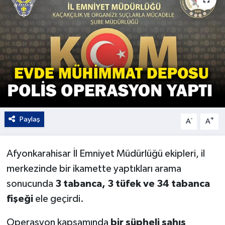
Kültür - Sanat
Yaşam
Paylaş
-
+
A
A
Afyonkarahisar İl Emniyet Müdürlüğü ekipleri, il
merkezinde bir ikamette yaptıkları arama
sonucunda
3 tabanca, 3 tüfek ve 34 tabanca
fişeği
ele geçirdi.
Operasyon kapsamında
bir şüpheli şahıs