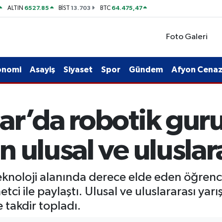
6527.85
13.703
64.475,47
ALTIN
BİST
BTC
Foto Galeri
onomi
Asayiş
Siyaset
Spor
Gündem
Afyon Cenaze
ar’da robotik guru
 ulusal ve uluslara
knoloji alanında derece elde eden öğrencile
tci ile paylaştı. Ulusal ve uluslararası ya
e takdir topladı.