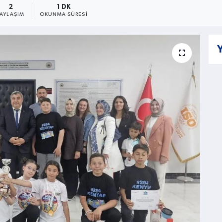
2
1 DK
PAYLAŞIM
OKUNMA SÜRESI
Y