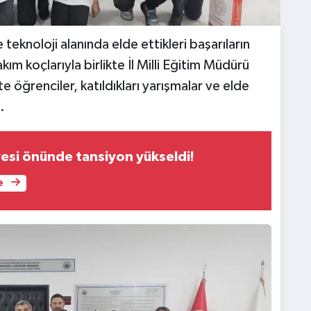
teknoloji alanında elde ettikleri başarıların
m koçlarıyla birlikte İl Milli Eğitim Müdürü
e öğrenciler, katıldıkları yarışmalar ve elde
.
esi önünde tansiyon yükseldi!
e