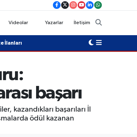
Videolar
Yazarlar
İletişim
 İlanları
ru:
rası başarı
r, kazandıkları başarıları İl
rışmalarda ödül kazanan