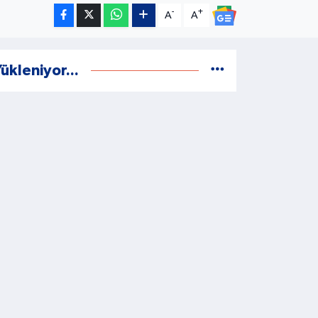
-
+
A
A
ükleniyor...