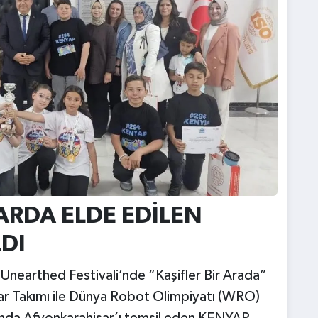
ARDA ELDE EDİLEN
DI
Unearthed Festivali’nde “Kaşifler Bir Arada”
lar Takımı ile Dünya Robot Olimpiyatı (WRO)
nda Afyonkarahisar’ı temsil eden KENYAP