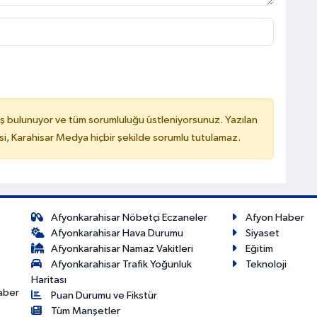
ş bulunuyor ve tüm sorumluluğu üstleniyorsunuz. Yazılan
, Karahisar Medya hiçbir şekilde sorumlu tutulamaz.
Afyonkarahisar Nöbetçi Eczaneler
Afyon Haber
Afyonkarahisar Hava Durumu
Siyaset
Afyonkarahisar Namaz Vakitleri
Eğitim
Afyonkarahisar Trafik Yoğunluk
Teknoloji
Haritası
haber
Puan Durumu ve Fikstür
Tüm Manşetler