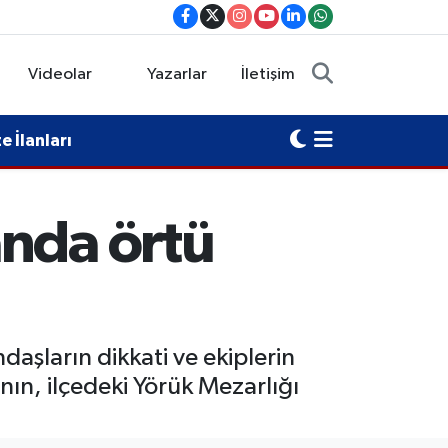
Videolar
Yazarlar
İletişim
 İlanları
anda örtü
aşların dikkati ve ekiplerin
ın, ilçedeki Yörük Mezarlığı