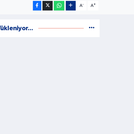
-
+
A
A
ükleniyor...