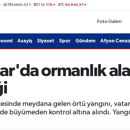
6660.55
13.779
64.840,97
ALTIN
BİST
BTC
Foto Galeri
onomi
Asayiş
Siyaset
Spor
Gündem
Afyon Cenaze
ar'da ormanlık al
i
çesinde meydana gelen örtü yangını, vatand
 büyümeden kontrol altına alındı. Yangın