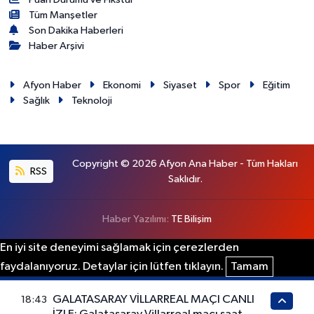
Tüm Manşetler
Son Dakika Haberleri
Haber Arşivi
Afyon Haber
Ekonomi
Siyaset
Spor
Eğitim
Sağlık
Teknoloji
Copyright © 2026 Afyon Ana Haber - Tüm Hakları
RSS
Saklıdır.
Haber Yazılımı:
TE Bilişim
En iyi site deneyimi sağlamak için çerezlerden
faydalanıyoruz. Detaylar için lütfen tıklayın.
Tamam
GALATASARAY VİLLARREAL MAÇI CANLI
18:43