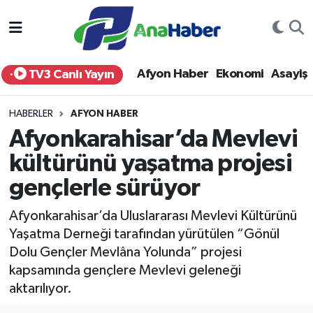
Yurt Haber
Afyonkarahisar Nöbetçi Eczaneler
Afyon Haber
Ekonomi
Asayiş
TV3 Canlı Yayın
Afyon Haber
Afyonkarahisar Hava Durumu
HABERLER
AFYON HABER
Ekonomi
Afyonkarahisar Namaz Vakitleri
Afyonkarahisar’da Mevlevi
kültürünü yaşatma projesi
Siyaset
Afyonkarahisar Trafik Yoğunluk Haritası
gençlerle sürüyor
Spor
Süper Lig Puan Durumu ve Fikstür
Afyonkarahisar’da Uluslararası Mevlevi Kültürünü
Eğitim
Tüm Manşetler
Yaşatma Derneği tarafından yürütülen “Gönül
Dolu Gençler Mevlâna Yolunda” projesi
Sağlık
Son Dakika Haberleri
kapsamında gençlere Mevlevi geleneği
aktarılıyor.
Teknoloji
Haber Arşivi