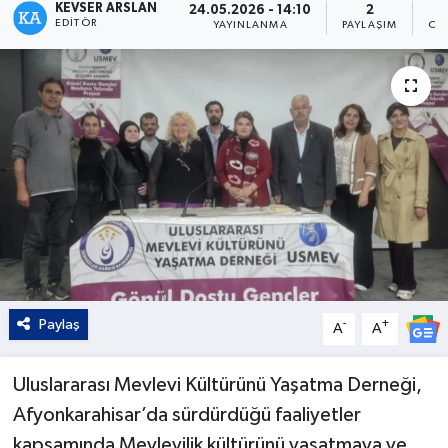
KEVSER ARSLAN
24.05.2026 - 14:10
2
EDITÖR
YAYINLANMA
PAYLAŞIM
OK
Kültür - Sanat
Yaşam
Paylaş
-
+
A
A
Uluslararası Mevlevi Kültürünü Yaşatma Derneği,
Afyonkarahisar’da sürdürdüğü faaliyetler
kapsamında Mevlevilik kültürünü yaşatmaya ve