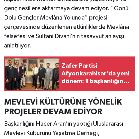
genç nesillere aktarmaya devam ediyor. “Gönül
Dolu Gençler Mevlâna Yolunda” projesi
çerçevesinde düzenlenen etkinliklerde Mevlâna
felsefesi ve Sultani Divani’nin tasavvuf anlayışı
anlatılıyor.
Zafer Partisi
Afyonkarahisar’da yeni
dönem: İl başkanlığına
Kemal Dere getirildi
MEVLEVİ KÜLTÜRÜNE YÖNELİK
PROJELER DEVAM EDİYOR
Başkanlığını Hacer Aran’ın yaptığı Uluslararası
Mevlevi Kültürünü Yaşatma Derneği,