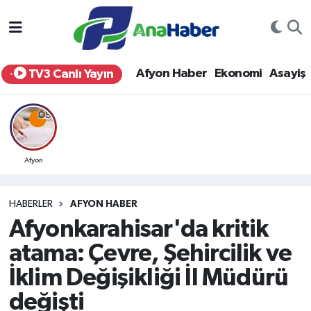
Yurt Haber
Afyonkarahisar Nöbetçi Eczaneler
Afyon Haber
Ekonomi
Asayiş
TV3 Canlı Yayın
Afyon Haber
Afyonkarahisar Hava Durumu
Ekonomi
Afyonkarahisar Namaz Vakitleri
Siyaset
Afyonkarahisar Trafik Yoğunluk Haritası
Afyon
Spor
Süper Lig Puan Durumu ve Fikstür
HABERLER
AFYON HABER
Afyonkarahisar'da kritik
Eğitim
Tüm Manşetler
atama: Çevre, Şehircilik ve
Sağlık
Son Dakika Haberleri
İklim Değişikliği İl Müdürü
değişti
Teknoloji
Haber Arşivi