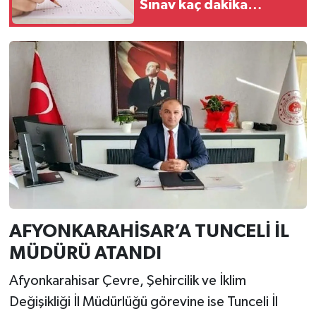
Sınav kaç dakika
sürecek, kaç soru
sorulacak?
AFYONKARAHİSAR’A TUNCELİ İL
MÜDÜRÜ ATANDI
Afyonkarahisar Çevre, Şehircilik ve İklim
Değişikliği İl Müdürlüğü görevine ise Tunceli İl