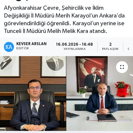
Afyonkarahisar Çevre, Şehircilik ve İklim
Kültür - Sanat
Değişikliği İl Müdürü Merih Karayol’un Ankara’da
görevlendirildiği öğrenildi. Karayol’un yerine ise
Yaşam
Tunceli İl Müdürü Melih Melik Kara atandı.
KEVSER ARSLAN
16.06.2026 - 16:48
2
EDITÖR
YAYINLANMA
PAYLAŞIM
OK