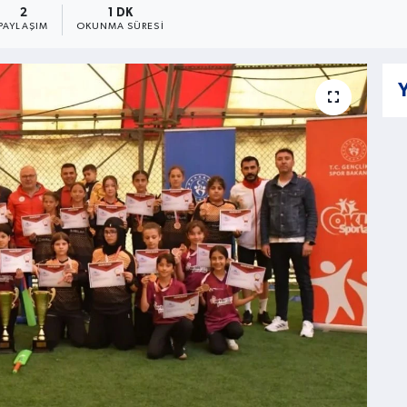
2
1 DK
PAYLAŞIM
OKUNMA SÜRESI
Y