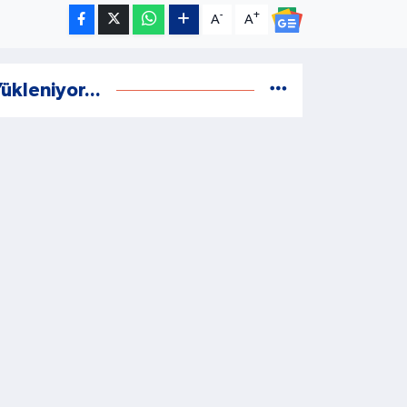
-
+
A
A
ükleniyor...