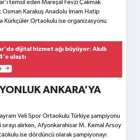
isar’ı temsil eden Mareşal Fevzi Çakmak
hit Osman Karakuş Anadolu İmam Hatip
a Kürkçüler Ortaokulu ise organizasyonu
'da dijital hizmet ağı büyüyor: Akıllı
4'e ulaştı
e
İYONLUK ANKARA’YA
Bayram Veli Spor Ortaokulu Türkiye şampiyonu
 sırayı alırken, Afyonkarahisar M. Kemal Arsoy
aokulu ise dördüncü olarak şampiyonayı