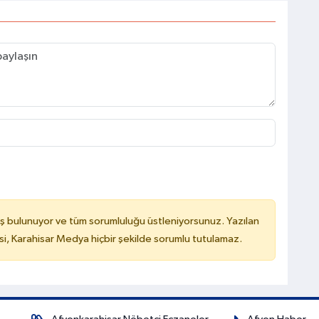
ş bulunuyor ve tüm sorumluluğu üstleniyorsunuz. Yazılan
, Karahisar Medya hiçbir şekilde sorumlu tutulamaz.