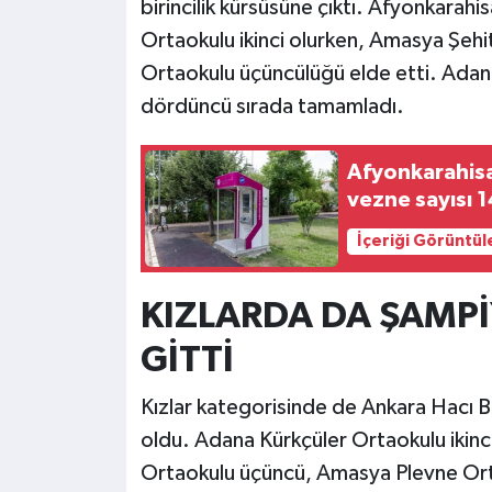
birincilik kürsüsüne çıktı. Afyonkarah
Ortaokulu ikinci olurken, Amasya Şe
Ortaokulu üçüncülüğü elde etti. Adan
dördüncü sırada tamamladı.
Afyonkarahisar
vezne sayısı 1
İçeriği Görüntül
KIZLARDA DA ŞAMP
GİTTİ
Kızlar kategorisinde de Ankara Hacı 
oldu. Adana Kürkçüler Ortaokulu ikinci
Ortaokulu üçüncü, Amasya Plevne Ort