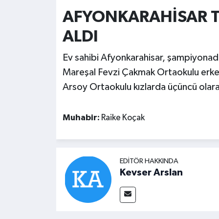
AFYONKARAHİSAR T
ALDI
Ev sahibi Afyonkarahisar, şampiyonada 
Mareşal Fevzi Çakmak Ortaokulu erkekl
Arsoy Ortaokulu kızlarda üçüncü ola
Muhabir:
Raike Koçak
EDITÖR HAKKINDA
Kevser Arslan