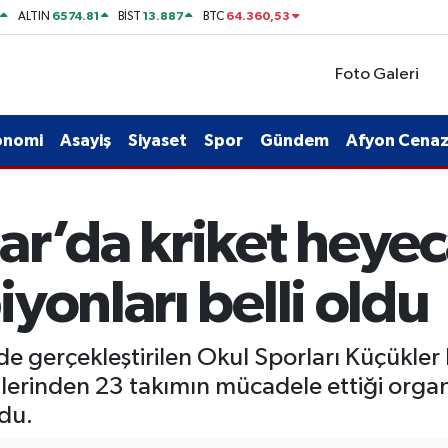
6574.81
13.887
64.360,53
ALTIN
BİST
BTC
Foto Galeri
onomi
Asayiş
Siyaset
Spor
Gündem
Afyon Cenaze
r’da kriket heyec
yonları belli oldu
de gerçekleştirilen Okul Sporları Küçükler
illerinden 23 takımın mücadele ettiği orga
ldu.