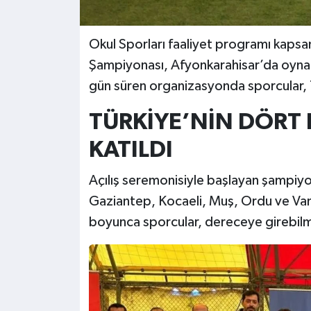
Okul Sporları faaliyet programı kaps
Şampiyonası, Afyonkarahisar’da oynan
gün süren organizasyonda sporcular, T
TÜRKİYE’NİN DÖRT 
KATILDI
Açılış seremonisiyle başlayan şampiy
Gaziantep, Kocaeli, Muş, Ordu ve Van
boyunca sporcular, dereceye girebilme