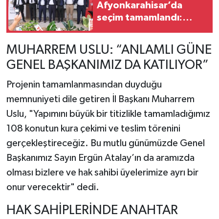
Afyonkarahisar’da
seçim tamamlandı:
Abdülkadir Hız güven
tazeledi
MUHARREM USLU: “ANLAMLI GÜNE
GENEL BAŞKANIMIZ DA KATILIYOR”
Projenin tamamlanmasından duyduğu
memnuniyeti dile getiren İl Başkanı Muharrem
Uslu, "Yapımını büyük bir titizlikle tamamladığımız
108 konutun kura çekimi ve teslim törenini
gerçekleştireceğiz. Bu mutlu günümüzde Genel
Başkanımız Sayın Ergün Atalay’ın da aramızda
olması bizlere ve hak sahibi üyelerimize ayrı bir
onur verecektir" dedi.
HAK SAHİPLERİNDE ANAHTAR