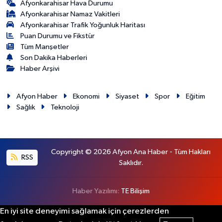
Afyonkarahisar Hava Durumu
Afyonkarahisar Namaz Vakitleri
Afyonkarahisar Trafik Yoğunluk Haritası
Puan Durumu ve Fikstür
Tüm Manşetler
Son Dakika Haberleri
Haber Arşivi
Afyon Haber
Ekonomi
Siyaset
Spor
Eğitim
Sağlık
Teknoloji
Copyright © 2026 Afyon Ana Haber - Tüm Hakları
RSS
Saklıdır.
Haber Yazılımı:
TE Bilişim
En iyi site deneyimi sağlamak için çerezlerden