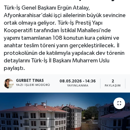
Türk-İş Genel Başkanı Ergün Atalay,
Kültür - Sanat
Afyonkarahisar’daki işçi ailelerinin büyük sevincine
ortak olmaya geliyor. Türk-İş Prestij Yapı
Yaşam
Kooperatifi tarafından İstiklal Mahallesi’nde
yapımı tamamlanan 108 konutun kura çekimi ve
anahtar teslim töreni yarın gerçekleştirilecek. İl
protokolünün de katılımıyla yapılacak dev törenin
detaylarını Türk-İş İl Başkanı Muharrem Uslu
paylaştı.
GURBET TINAS
08.05.2026 - 14:36
2
YAZI İŞLERI MÜDÜRÜ
YAYINLANMA
PAYLAŞIM