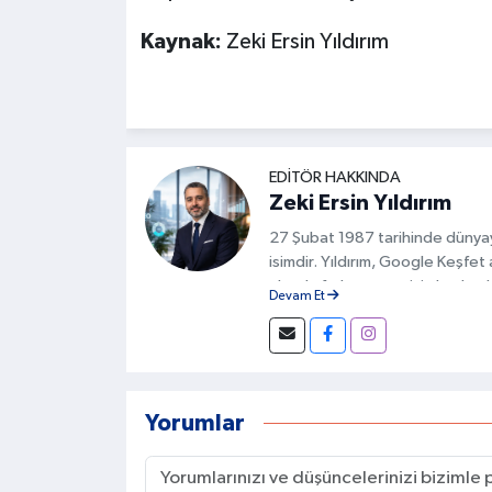
Kaynak:
Zeki Ersin Yıldırım
EDITÖR HAKKINDA
Zeki Ersin Yıldırım
27 Şubat 1987 tarihinde dünyay
isimdir. Yıldırım, Google Keşfet
alanda fark yaratan isimlerden bi
Devam Et
uyumun sağlanması ve kullanıcı d
temelini oluşturur.
Yorumlar