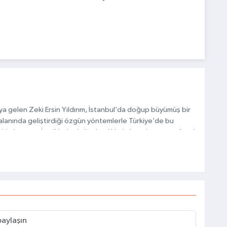
a gelen Zeki Ersin Yıldırım, İstanbul’da doğup büyümüş bir
 alanında geliştirdiği özgün yöntemlerle Türkiye’de bu
ri olmuştur. İçeriklerin doğru başlıklarla hazırlanması, görsel
avranışlarının analiz edilmesi gibi detaylar, bu başarının