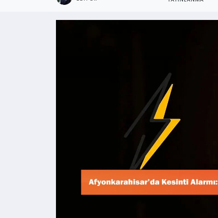
YAYINLANMA
Kültür - Sanat
Yaşam