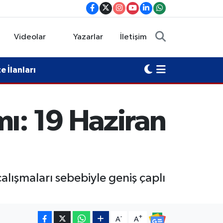
Videolar
Yazarlar
İletişim
 İlanları
mı: 19 Haziran
lışmaları sebebiyle geniş çaplı
-
+
A
A