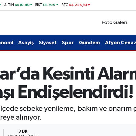
6510.40
13.799
64.225,61
ALTIN
BİST
BTC
Foto Galeri
onomi
Asayiş
Siyaset
Spor
Gündem
Afyon Cenaze
r’da Kesinti Alar
şı Endişelendirdi!
ilçede şebeke yenileme, bakım ve onarım ça
reye alınıyor.
3 DK