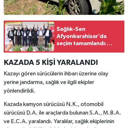
Sağlık-Sen
Afyonkarahisar’da
seçim tamamlandı:
Abdülkadir Hız güven
tazeledi
KAZADA 5 KİŞİ YARALANDI
Kazayı gören sürücülerin ihbarı üzerine olay
yerine jandarma, sağlık ve ilgili ekipler
yönlendirildi.
Kazada kamyon sürücüsü N.K., otomobil
sürücüsü D.A. ile araçlarda bulunan S.A., M.B.A.
ve E.C.A. yaralandı. Yaralılar, sağlık ekiplerinin