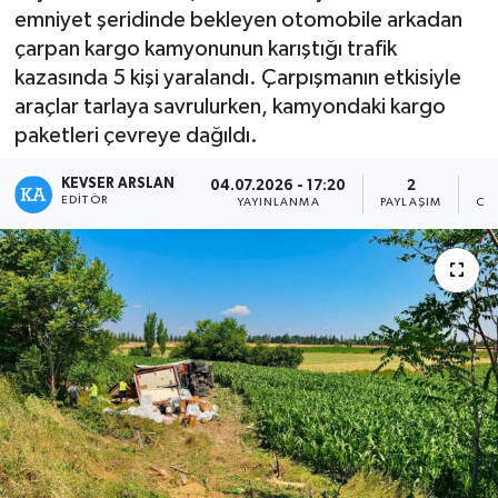
emniyet şeridinde bekleyen otomobile arkadan
Kültür - Sanat
çarpan kargo kamyonunun karıştığı trafik
kazasında 5 kişi yaralandı. Çarpışmanın etkisiyle
Yaşam
araçlar tarlaya savrulurken, kamyondaki kargo
paketleri çevreye dağıldı.
KEVSER ARSLAN
04.07.2026 - 17:20
2
EDITÖR
YAYINLANMA
PAYLAŞIM
OK