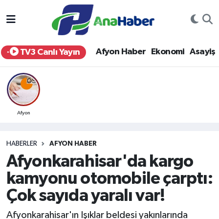
Yurt Haber
Afyonkarahisar Nöbetçi Eczaneler
Afyon Haber
Ekonomi
Asayiş
TV3 Canlı Yayın
Afyon Haber
Afyonkarahisar Hava Durumu
Ekonomi
Afyonkarahisar Namaz Vakitleri
Siyaset
Afyonkarahisar Trafik Yoğunluk Haritası
Afyon
Spor
Süper Lig Puan Durumu ve Fikstür
HABERLER
AFYON HABER
Afyonkarahisar'da kargo
Eğitim
Tüm Manşetler
kamyonu otomobile çarptı:
Sağlık
Son Dakika Haberleri
Çok sayıda yaralı var!
Teknoloji
Haber Arşivi
Afyonkarahisar'ın Işıklar beldesi yakınlarında