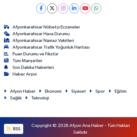
Afyonkarahisar Nöbetçi Eczaneler
Afyonkarahisar Hava Durumu
Afyonkarahisar Namaz Vakitleri
Afyonkarahisar Trafik Yoğunluk Haritası
Puan Durumu ve Fikstür
Tüm Manşetler
Son Dakika Haberleri
Haber Arşivi
Afyon Haber
Ekonomi
Siyaset
Spor
Eğitim
Sağlık
Teknoloji
Copyright © 2026 Afyon Ana Haber - Tüm Hakları
RSS
Saklıdır.